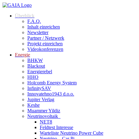
Überblick
F.A.Q.
Inhalt einreichen
Newsletter
Partner / Netzwerk
Projekt einreichen
Videokonferenzen
Energie
BHKW
Blackout
Energierebel
HHO
Holcomb Energy System
InfinitySAV
Innovatehno1943 d.o.o.
Jupiter Verlag
Keshe
Muammer Yildiz
Neutrinovoltaik
NET8
Feldtest Interesse
Warteliste Neutrino Power Cube
Neutrino – Car Pi