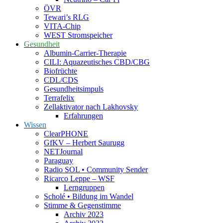
ÖVR
Tewari’s RLG
VITA-Chip
WEST Stromspeicher
Gesundheit
Albumin-Carrier-Therapie
CILI: Aquazeutisches CBD/CBG
Biofrüchte
CDL/CDS
Gesundheitsimpuls
Terrafelix
Zellaktivator nach Lakhovsky
Erfahrungen
Wissen
ClearPHONE
GfKV – Herbert Saurugg
NETJournal
Paraguay
Radio SOL • Community Sender
Ricarco Leppe – WSF
Lerngruppen
Scholé • Bildung im Wandel
Stimme & Gegenstimme
Archiv 2023