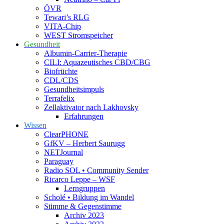
ÖVR
Tewari’s RLG
VITA-Chip
WEST Stromspeicher
Gesundheit
Albumin-Carrier-Therapie
CILI: Aquazeutisches CBD/CBG
Biofrüchte
CDL/CDS
Gesundheitsimpuls
Terrafelix
Zellaktivator nach Lakhovsky
Erfahrungen
Wissen
ClearPHONE
GfKV – Herbert Saurugg
NETJournal
Paraguay
Radio SOL • Community Sender
Ricarco Leppe – WSF
Lerngruppen
Scholé • Bildung im Wandel
Stimme & Gegenstimme
Archiv 2023