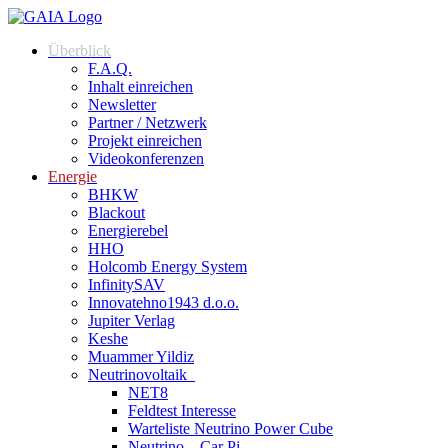
Überblick
F.A.Q.
Inhalt einreichen
Newsletter
Partner / Netzwerk
Projekt einreichen
Videokonferenzen
Energie
BHKW
Blackout
Energierebel
HHO
Holcomb Energy System
InfinitySAV
Innovatehno1943 d.o.o.
Jupiter Verlag
Keshe
Muammer Yildiz
Neutrinovoltaik
NET8
Feldtest Interesse
Warteliste Neutrino Power Cube
Neutrino – Car Pi