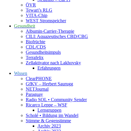
ÖVR
Tewari’s RLG
VITA-Chip
WEST Stromspeicher
Gesundheit
Albumin-Carrier-Therapie
CILI: Aquazeutisches CBD/CBG
Biofrüchte
CDL/CDS
Gesundheitsimpuls
Terrafelix
Zellaktivator nach Lakhovsky
Erfahrungen
Wissen
ClearPHONE
GfKV – Herbert Saurugg
NETJournal
Paraguay
Radio SOL • Community Sender
Ricarco Leppe – WSF
Lerngruppen
Scholé • Bildung im Wandel
Stimme & Gegenstimme
Archiv 2023