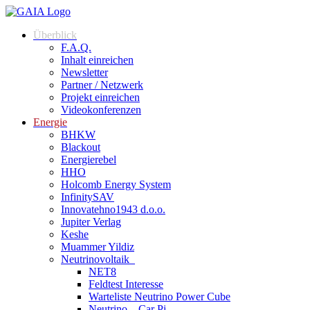
Zum
Inhalt
Überblick
springen
F.A.Q.
Inhalt einreichen
Newsletter
Partner / Netzwerk
Projekt einreichen
Videokonferenzen
Energie
BHKW
Blackout
Energierebel
HHO
Holcomb Energy System
InfinitySAV
Innovatehno1943 d.o.o.
Jupiter Verlag
Keshe
Muammer Yildiz
Neutrinovoltaik
NET8
Feldtest Interesse
Warteliste Neutrino Power Cube
Neutrino – Car Pi