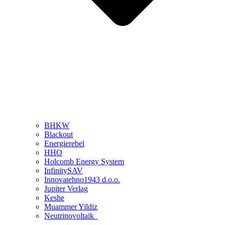
BHKW
Blackout
Energierebel
HHO
Holcomb Energy System
InfinitySAV
Innovatehno1943 d.o.o.
Jupiter Verlag
Keshe
Muammer Yildiz
Neutrinovoltaik