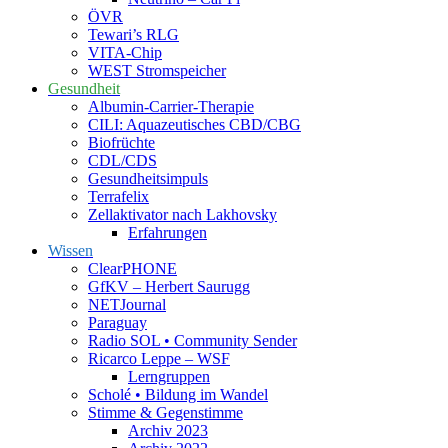
ÖVR
Tewari’s RLG
VITA-Chip
WEST Stromspeicher
Gesundheit
Albumin-Carrier-Therapie
CILI: Aquazeutisches CBD/CBG
Biofrüchte
CDL/CDS
Gesundheitsimpuls
Terrafelix
Zellaktivator nach Lakhovsky
Erfahrungen
Wissen
ClearPHONE
GfKV – Herbert Saurugg
NETJournal
Paraguay
Radio SOL • Community Sender
Ricarco Leppe – WSF
Lerngruppen
Scholé • Bildung im Wandel
Stimme & Gegenstimme
Archiv 2023