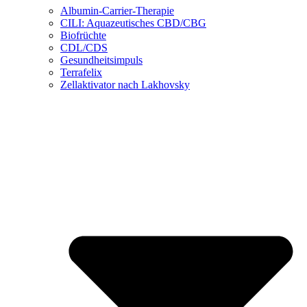
Albumin-Carrier-Therapie
CILI: Aquazeutisches CBD/CBG
Biofrüchte
CDL/CDS
Gesundheitsimpuls
Terrafelix
Zellaktivator nach Lakhovsky