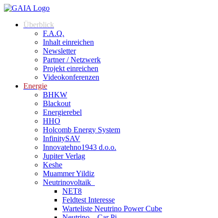
Überblick
F.A.Q.
Inhalt einreichen
Newsletter
Partner / Netzwerk
Projekt einreichen
Videokonferenzen
Energie
BHKW
Blackout
Energierebel
HHO
Holcomb Energy System
InfinitySAV
Innovatehno1943 d.o.o.
Jupiter Verlag
Keshe
Muammer Yildiz
Neutrinovoltaik
NET8
Feldtest Interesse
Warteliste Neutrino Power Cube
Neutrino – Car Pi