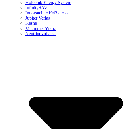
Holcomb Energy System
InfinitySAV
Innovatehno1943 d.o.o.
Jupiter Verlag
Keshe
Muammer Yildiz
Neutrinovoltaik