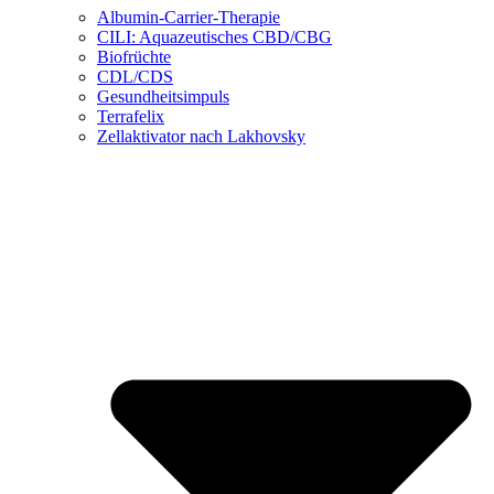
Albumin-Carrier-Therapie
CILI: Aquazeutisches CBD/CBG
Biofrüchte
CDL/CDS
Gesundheitsimpuls
Terrafelix
Zellaktivator nach Lakhovsky