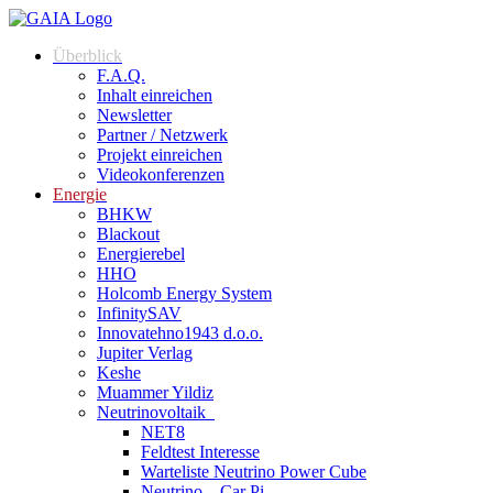
Überblick
F.A.Q.
Inhalt einreichen
Newsletter
Partner / Netzwerk
Projekt einreichen
Videokonferenzen
Energie
BHKW
Blackout
Energierebel
HHO
Holcomb Energy System
InfinitySAV
Innovatehno1943 d.o.o.
Jupiter Verlag
Keshe
Muammer Yildiz
Neutrinovoltaik
NET8
Feldtest Interesse
Warteliste Neutrino Power Cube
Neutrino – Car Pi