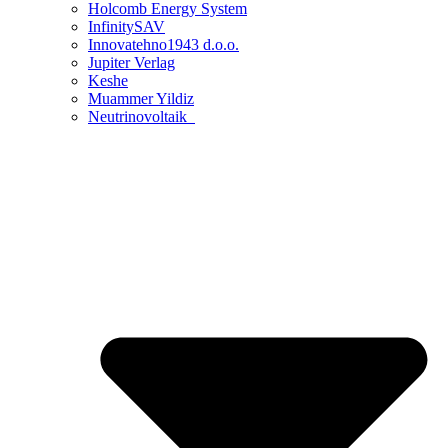
Holcomb Energy System
InfinitySAV
Innovatehno1943 d.o.o.
Jupiter Verlag
Keshe
Muammer Yildiz
Neutrinovoltaik