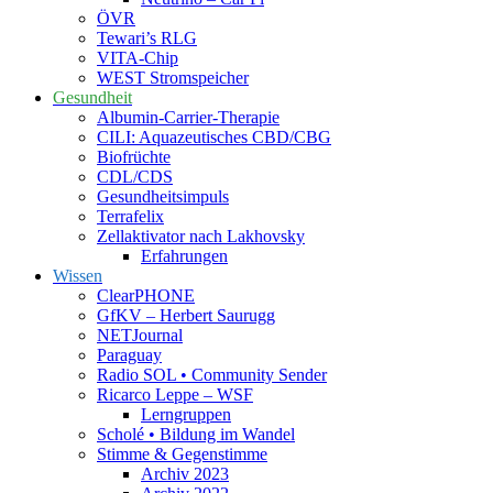
ÖVR
Tewari’s RLG
VITA-Chip
WEST Stromspeicher
Gesundheit
Albumin-Carrier-Therapie
CILI: Aquazeutisches CBD/CBG
Biofrüchte
CDL/CDS
Gesundheitsimpuls
Terrafelix
Zellaktivator nach Lakhovsky
Erfahrungen
Wissen
ClearPHONE
GfKV – Herbert Saurugg
NETJournal
Paraguay
Radio SOL • Community Sender
Ricarco Leppe – WSF
Lerngruppen
Scholé • Bildung im Wandel
Stimme & Gegenstimme
Archiv 2023