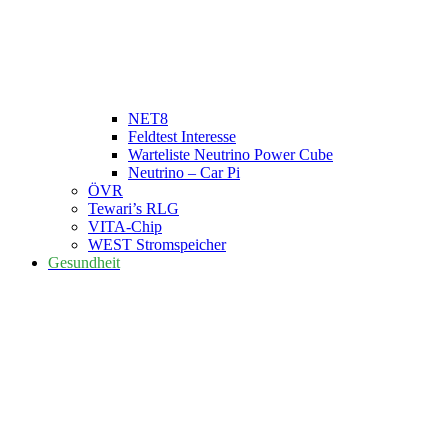
NET8
Feldtest Interesse
Warteliste Neutrino Power Cube
Neutrino – Car Pi
ÖVR
Tewari’s RLG
VITA-Chip
WEST Stromspeicher
Gesundheit