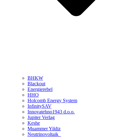
BHKW
Blackout
Energierebel
HHO
Holcomb Energy System
InfinitySAV
Innovatehno1943 d.o.o.
Jupiter Verlag
Keshe
Muammer Yildiz
Neutrinovoltaik