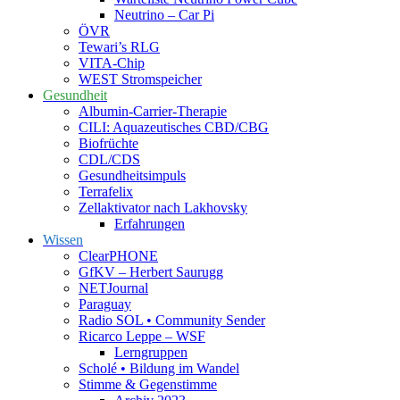
Neutrino – Car Pi
ÖVR
Tewari’s RLG
VITA-Chip
WEST Stromspeicher
Gesundheit
Albumin-Carrier-Therapie
CILI: Aquazeutisches CBD/CBG
Biofrüchte
CDL/CDS
Gesundheitsimpuls
Terrafelix
Zellaktivator nach Lakhovsky
Erfahrungen
Wissen
ClearPHONE
GfKV – Herbert Saurugg
NETJournal
Paraguay
Radio SOL • Community Sender
Ricarco Leppe – WSF
Lerngruppen
Scholé • Bildung im Wandel
Stimme & Gegenstimme