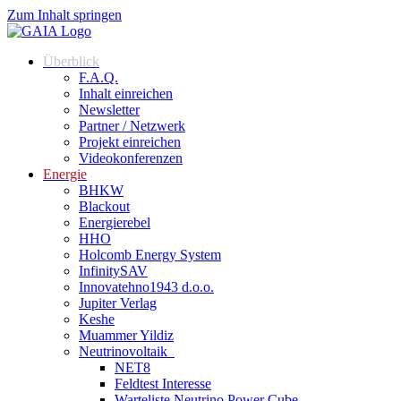
Zum Inhalt springen
Überblick
F.A.Q.
Inhalt einreichen
Newsletter
Partner / Netzwerk
Projekt einreichen
Videokonferenzen
Energie
BHKW
Blackout
Energierebel
HHO
Holcomb Energy System
InfinitySAV
Innovatehno1943 d.o.o.
Jupiter Verlag
Keshe
Muammer Yildiz
Neutrinovoltaik
NET8
Feldtest Interesse
Warteliste Neutrino Power Cube