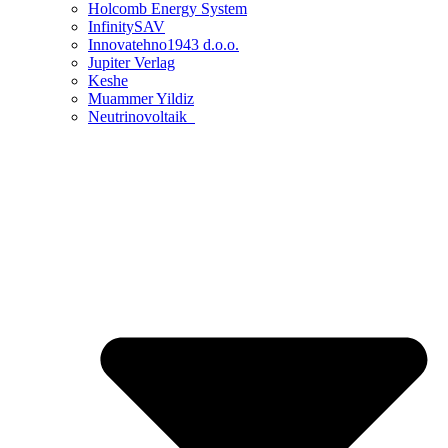
Holcomb Energy System
InfinitySAV
Innovatehno1943 d.o.o.
Jupiter Verlag
Keshe
Muammer Yildiz
Neutrinovoltaik