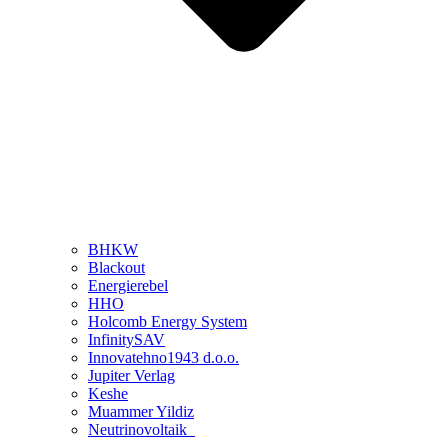
BHKW
Blackout
Energierebel
HHO
Holcomb Energy System
InfinitySAV
Innovatehno1943 d.o.o.
Jupiter Verlag
Keshe
Muammer Yildiz
Neutrinovoltaik