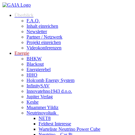
Überblick
F.A.Q.
Inhalt einreichen
Newsletter
Partner / Netzwerk
Projekt einreichen
Videokonferenzen
Energie
BHKW
Blackout
Energierebel
HHO
Holcomb Energy System
InfinitySAV
Innovatehno1943 d.o.o.
Jupiter Verlag
Keshe
Muammer Yildiz
Neutrinovoltaik
NET8
Feldtest Interesse
Warteliste Neutrino Power Cube
Neutrino – Car Pi