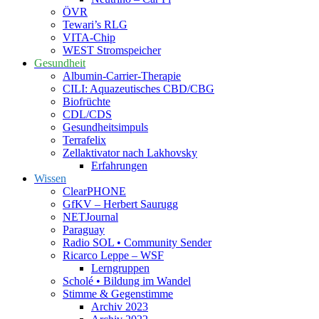
ÖVR
Tewari’s RLG
VITA-Chip
WEST Stromspeicher
Gesundheit
Albumin-Carrier-Therapie
CILI: Aquazeutisches CBD/CBG
Biofrüchte
CDL/CDS
Gesundheitsimpuls
Terrafelix
Zellaktivator nach Lakhovsky
Erfahrungen
Wissen
ClearPHONE
GfKV – Herbert Saurugg
NETJournal
Paraguay
Radio SOL • Community Sender
Ricarco Leppe – WSF
Lerngruppen
Scholé • Bildung im Wandel
Stimme & Gegenstimme
Archiv 2023