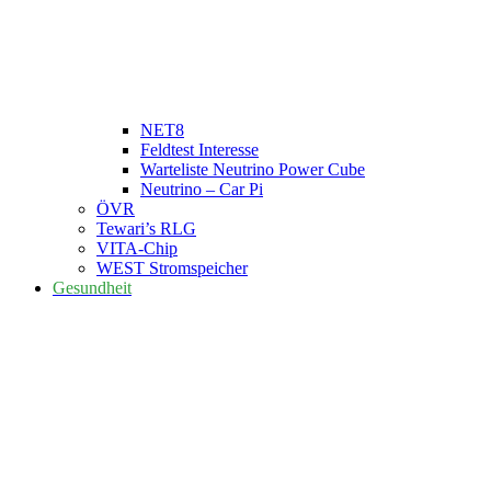
NET8
Feldtest Interesse
Warteliste Neutrino Power Cube
Neutrino – Car Pi
ÖVR
Tewari’s RLG
VITA-Chip
WEST Stromspeicher
Gesundheit