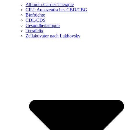
Albumin-Carrier-Therapie
CILI: Aquazeutisches CBD/CBG
Biofrüchte
CDL/CDS
Gesundheitsimpuls
Terrafelix
Zellaktivator nach Lakhovsky