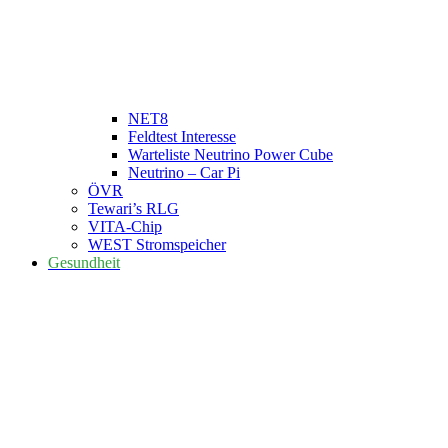
NET8
Feldtest Interesse
Warteliste Neutrino Power Cube
Neutrino – Car Pi
ÖVR
Tewari’s RLG
VITA-Chip
WEST Stromspeicher
Gesundheit