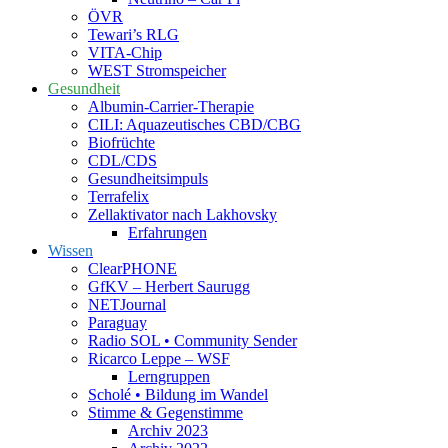
ÖVR
Tewari’s RLG
VITA-Chip
WEST Stromspeicher
Gesundheit
Albumin-Carrier-Therapie
CILI: Aquazeutisches CBD/CBG
Biofrüchte
CDL/CDS
Gesundheitsimpuls
Terrafelix
Zellaktivator nach Lakhovsky
Erfahrungen
Wissen
ClearPHONE
GfKV – Herbert Saurugg
NETJournal
Paraguay
Radio SOL • Community Sender
Ricarco Leppe – WSF
Lerngruppen
Scholé • Bildung im Wandel
Stimme & Gegenstimme
Archiv 2023