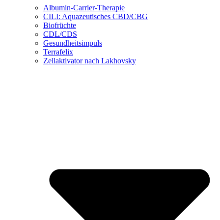
Albumin-Carrier-Therapie
CILI: Aquazeutisches CBD/CBG
Biofrüchte
CDL/CDS
Gesundheitsimpuls
Terrafelix
Zellaktivator nach Lakhovsky