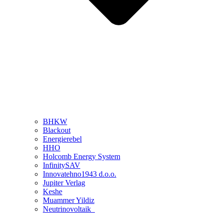
BHKW
Blackout
Energierebel
HHO
Holcomb Energy System
InfinitySAV
Innovatehno1943 d.o.o.
Jupiter Verlag
Keshe
Muammer Yildiz
Neutrinovoltaik