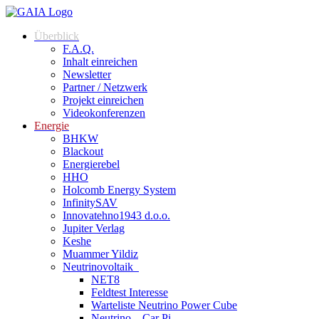
Überblick
F.A.Q.
Inhalt einreichen
Newsletter
Partner / Netzwerk
Projekt einreichen
Videokonferenzen
Energie
BHKW
Blackout
Energierebel
HHO
Holcomb Energy System
InfinitySAV
Innovatehno1943 d.o.o.
Jupiter Verlag
Keshe
Muammer Yildiz
Neutrinovoltaik
NET8
Feldtest Interesse
Warteliste Neutrino Power Cube
Neutrino – Car Pi