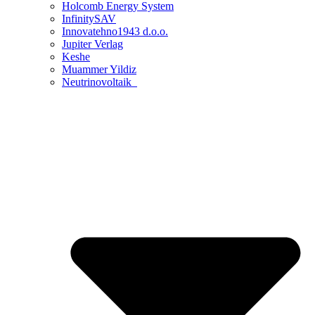
Holcomb Energy System
InfinitySAV
Innovatehno1943 d.o.o.
Jupiter Verlag
Keshe
Muammer Yildiz
Neutrinovoltaik