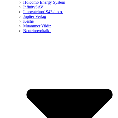
Holcomb Energy System
InfinitySAV
Innovatehno1943 d.o.o.
Jupiter Verlag
Keshe
Muammer Yildiz
Neutrinovoltaik