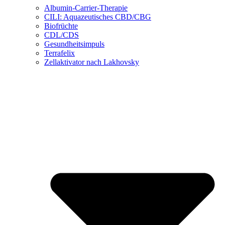
Albumin-Carrier-Therapie
CILI: Aquazeutisches CBD/CBG
Biofrüchte
CDL/CDS
Gesundheitsimpuls
Terrafelix
Zellaktivator nach Lakhovsky