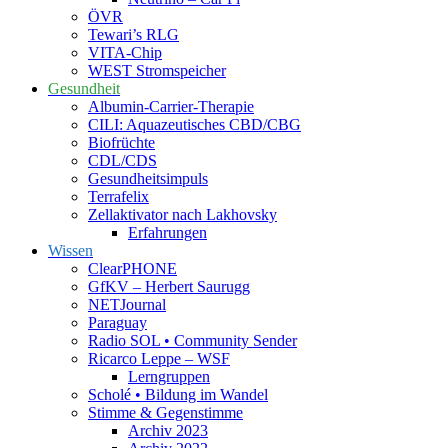
ÖVR
Tewari’s RLG
VITA-Chip
WEST Stromspeicher
Gesundheit
Albumin-Carrier-Therapie
CILI: Aquazeutisches CBD/CBG
Biofrüchte
CDL/CDS
Gesundheitsimpuls
Terrafelix
Zellaktivator nach Lakhovsky
Erfahrungen
Wissen
ClearPHONE
GfKV – Herbert Saurugg
NETJournal
Paraguay
Radio SOL • Community Sender
Ricarco Leppe – WSF
Lerngruppen
Scholé • Bildung im Wandel
Stimme & Gegenstimme
Archiv 2023