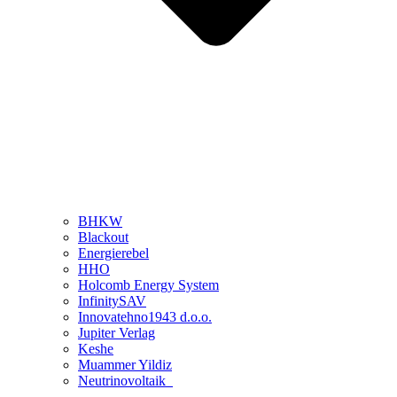
BHKW
Blackout
Energierebel
HHO
Holcomb Energy System
InfinitySAV
Innovatehno1943 d.o.o.
Jupiter Verlag
Keshe
Muammer Yildiz
Neutrinovoltaik