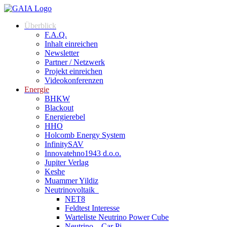
Überblick
F.A.Q.
Inhalt einreichen
Newsletter
Partner / Netzwerk
Projekt einreichen
Videokonferenzen
Energie
BHKW
Blackout
Energierebel
HHO
Holcomb Energy System
InfinitySAV
Innovatehno1943 d.o.o.
Jupiter Verlag
Keshe
Muammer Yildiz
Neutrinovoltaik
NET8
Feldtest Interesse
Warteliste Neutrino Power Cube
Neutrino – Car Pi