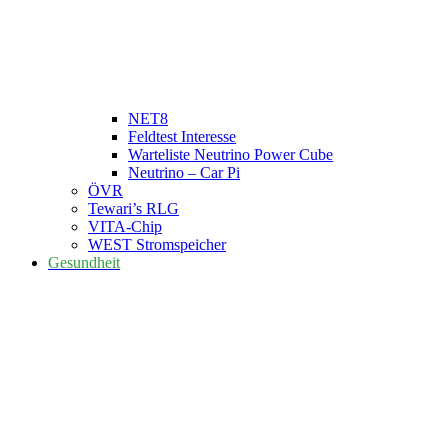
NET8
Feldtest Interesse
Warteliste Neutrino Power Cube
Neutrino – Car Pi
ÖVR
Tewari’s RLG
VITA-Chip
WEST Stromspeicher
Gesundheit