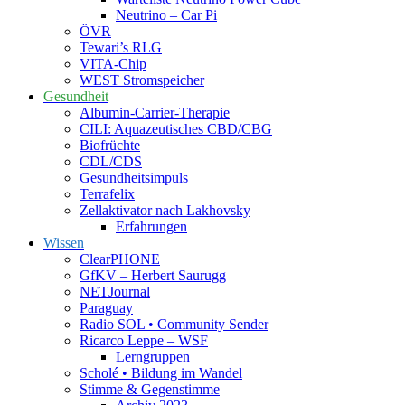
Neutrino – Car Pi
ÖVR
Tewari’s RLG
VITA-Chip
WEST Stromspeicher
Gesundheit
Albumin-Carrier-Therapie
CILI: Aquazeutisches CBD/CBG
Biofrüchte
CDL/CDS
Gesundheitsimpuls
Terrafelix
Zellaktivator nach Lakhovsky
Erfahrungen
Wissen
ClearPHONE
GfKV – Herbert Saurugg
NETJournal
Paraguay
Radio SOL • Community Sender
Ricarco Leppe – WSF
Lerngruppen
Scholé • Bildung im Wandel
Stimme & Gegenstimme