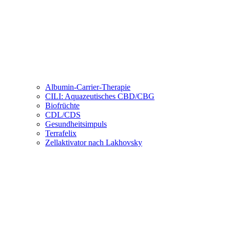
Albumin-Carrier-Therapie
CILI: Aquazeutisches CBD/CBG
Biofrüchte
CDL/CDS
Gesundheitsimpuls
Terrafelix
Zellaktivator nach Lakhovsky