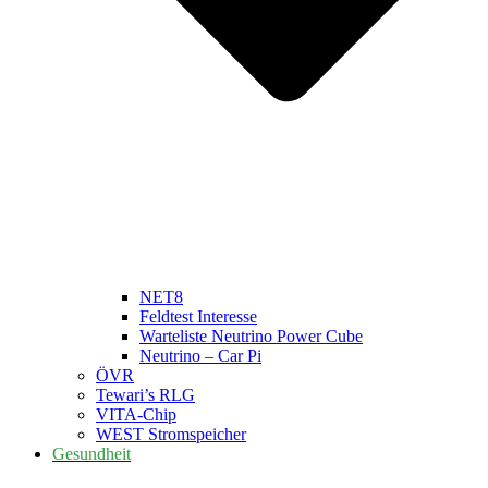
NET8
Feldtest Interesse
Warteliste Neutrino Power Cube
Neutrino – Car Pi
ÖVR
Tewari’s RLG
VITA-Chip
WEST Stromspeicher
Gesundheit