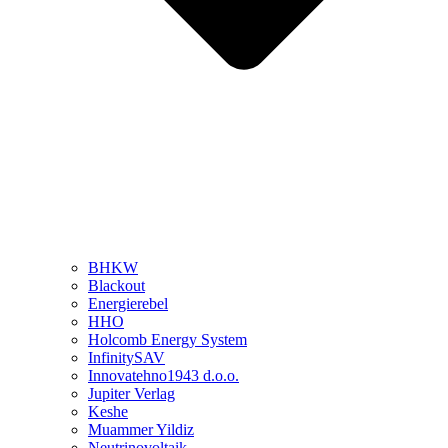
BHKW
Blackout
Energierebel
HHO
Holcomb Energy System
InfinitySAV
Innovatehno1943 d.o.o.
Jupiter Verlag
Keshe
Muammer Yildiz
Neutrinovoltaik