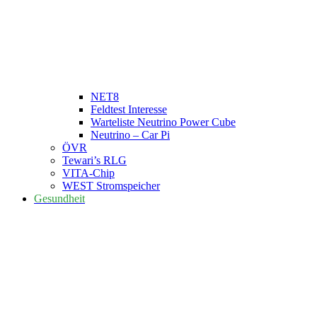
NET8
Feldtest Interesse
Warteliste Neutrino Power Cube
Neutrino – Car Pi
ÖVR
Tewari’s RLG
VITA-Chip
WEST Stromspeicher
Gesundheit