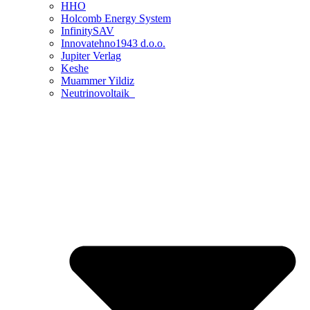
HHO
Holcomb Energy System
InfinitySAV
Innovatehno1943 d.o.o.
Jupiter Verlag
Keshe
Muammer Yildiz
Neutrinovoltaik