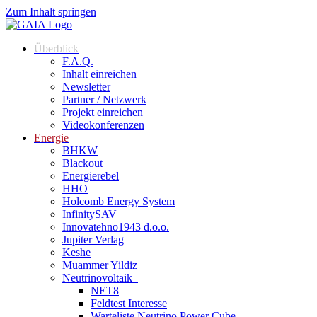
Zum Inhalt springen
Überblick
F.A.Q.
Inhalt einreichen
Newsletter
Partner / Netzwerk
Projekt einreichen
Videokonferenzen
Energie
BHKW
Blackout
Energierebel
HHO
Holcomb Energy System
InfinitySAV
Innovatehno1943 d.o.o.
Jupiter Verlag
Keshe
Muammer Yildiz
Neutrinovoltaik
NET8
Feldtest Interesse
Warteliste Neutrino Power Cube