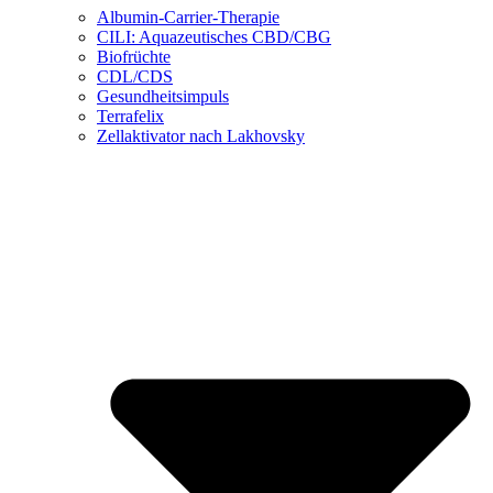
Albumin-Carrier-Therapie
CILI: Aquazeutisches CBD/CBG
Biofrüchte
CDL/CDS
Gesundheitsimpuls
Terrafelix
Zellaktivator nach Lakhovsky