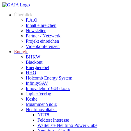
Überblick
F.A.Q.
Inhalt einreichen
Newsletter
Partner / Netzwerk
Projekt einreichen
Videokonferenzen
Energie
BHKW
Blackout
Energierebel
HHO
Holcomb Energy System
InfinitySAV
Innovatehno1943 d.o.o.
Jupiter Verlag
Keshe
Muammer Yildiz
Neutrinovoltaik
NET8
Feldtest Interesse
Warteliste Neutrino Power Cube
Neutrino – Car Pi