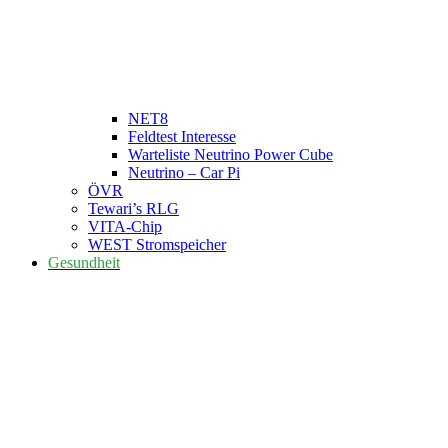
NET8
Feldtest Interesse
Warteliste Neutrino Power Cube
Neutrino – Car Pi
ÖVR
Tewari’s RLG
VITA-Chip
WEST Stromspeicher
Gesundheit