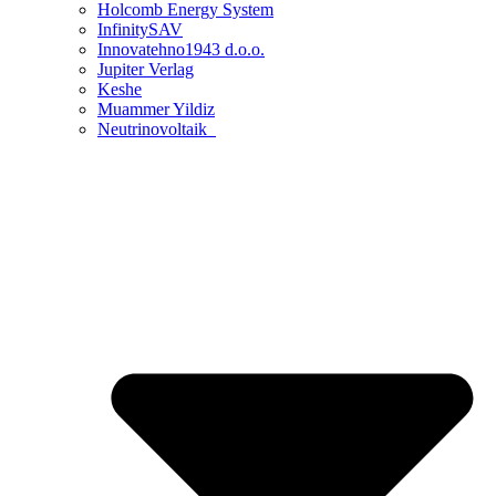
Holcomb Energy System
InfinitySAV
Innovatehno1943 d.o.o.
Jupiter Verlag
Keshe
Muammer Yildiz
Neutrinovoltaik