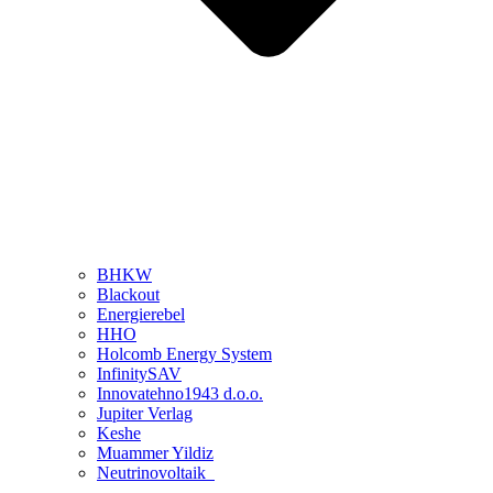
BHKW
Blackout
Energierebel
HHO
Holcomb Energy System
InfinitySAV
Innovatehno1943 d.o.o.
Jupiter Verlag
Keshe
Muammer Yildiz
Neutrinovoltaik