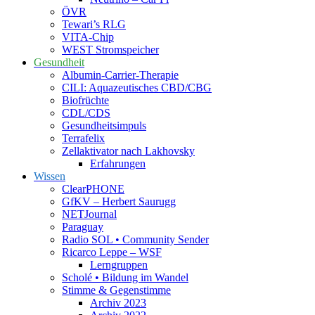
ÖVR
Tewari’s RLG
VITA-Chip
WEST Stromspeicher
Gesundheit
Albumin-Carrier-Therapie
CILI: Aquazeutisches CBD/CBG
Biofrüchte
CDL/CDS
Gesundheitsimpuls
Terrafelix
Zellaktivator nach Lakhovsky
Erfahrungen
Wissen
ClearPHONE
GfKV – Herbert Saurugg
NETJournal
Paraguay
Radio SOL • Community Sender
Ricarco Leppe – WSF
Lerngruppen
Scholé • Bildung im Wandel
Stimme & Gegenstimme
Archiv 2023