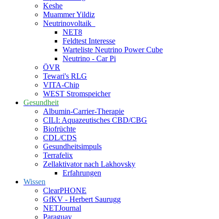
Keshe
Muammer Yildiz
Neutrinovoltaik
NET8
Feldtest Interesse
Warteliste Neutrino Power Cube
Neutrino - Car Pi
ÖVR
Tewari's RLG
VITA-Chip
WEST Stromspeicher
Gesundheit
Albumin-Carrier-Therapie
CILI: Aquazeutisches CBD/CBG
Biofrüchte
CDL/CDS
Gesundheitsimpuls
Terrafelix
Zellaktivator nach Lakhovsky
Erfahrungen
Wissen
ClearPHONE
GfKV - Herbert Saurugg
NETJournal
Paraguay