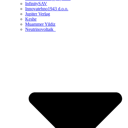
InfinitySAV
Innovatehno1943 d.o.o.
Jupiter Verlag
Keshe
Muammer Yildiz
Neutrinovoltaik