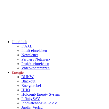
Überblick
F.A.Q.
Inhalt einreichen
Newsletter
Partner / Netzwerk
Projekt einreichen
Videokonferenzen
Energie
BHKW
Blackout
Energierebel
HHO
Holcomb Energy System
InfinitySAV
Innovatehno1943 d.o.o.
Jupiter Verlag