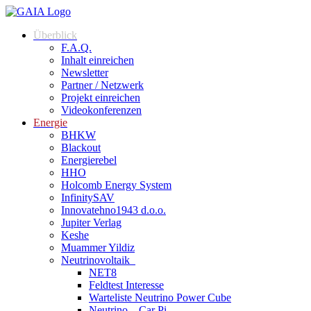
Überblick
F.A.Q.
Inhalt einreichen
Newsletter
Partner / Netzwerk
Projekt einreichen
Videokonferenzen
Energie
BHKW
Blackout
Energierebel
HHO
Holcomb Energy System
InfinitySAV
Innovatehno1943 d.o.o.
Jupiter Verlag
Keshe
Muammer Yildiz
Neutrinovoltaik
NET8
Feldtest Interesse
Warteliste Neutrino Power Cube
Neutrino – Car Pi