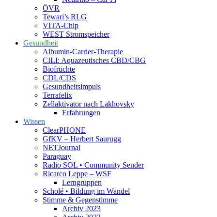
ÖVR
Tewari’s RLG
VITA-Chip
WEST Stromspeicher
Gesundheit
Albumin-Carrier-Therapie
CILI: Aquazeutisches CBD/CBG
Biofrüchte
CDL/CDS
Gesundheitsimpuls
Terrafelix
Zellaktivator nach Lakhovsky
Erfahrungen
Wissen
ClearPHONE
GfKV – Herbert Saurugg
NETJournal
Paraguay
Radio SOL • Community Sender
Ricarco Leppe – WSF
Lerngruppen
Scholé • Bildung im Wandel
Stimme & Gegenstimme
Archiv 2023