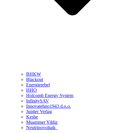
BHKW
Blackout
Energierebel
HHO
Holcomb Energy System
InfinitySAV
Innovatehno1943 d.o.o.
Jupiter Verlag
Keshe
Muammer Yildiz
Neutrinovoltaik