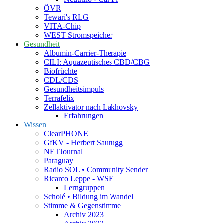
ÖVR
Tewari's RLG
VITA-Chip
WEST Stromspeicher
Gesundheit
Albumin-Carrier-Therapie
CILI: Aquazeutisches CBD/CBG
Biofrüchte
CDL/CDS
Gesundheitsimpuls
Terrafelix
Zellaktivator nach Lakhovsky
Erfahrungen
Wissen
ClearPHONE
GfKV - Herbert Saurugg
NETJournal
Paraguay
Radio SOL • Community Sender
Ricarco Leppe - WSF
Lerngruppen
Scholé • Bildung im Wandel
Stimme & Gegenstimme
Archiv 2023