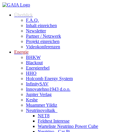
Überblick
F.A.Q.
Inhalt einreichen
Newsletter
Partner / Netzwerk
Projekt einreichen
Videokonferenzen
Energie
BHKW
Blackout
Energierebel
HHO
Holcomb Energy System
InfinitySAV
Innovatehno1943 d.o.o.
Jupiter Verlag
Keshe
Muammer Yildiz
Neutrinovoltaik
NET8
Feldtest Interesse
Warteliste Neutrino Power Cube
Neutrino - Car Pi