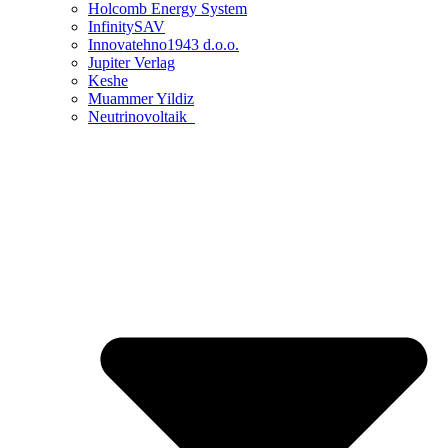
Holcomb Energy System
InfinitySAV
Innovatehno1943 d.o.o.
Jupiter Verlag
Keshe
Muammer Yildiz
Neutrinovoltaik