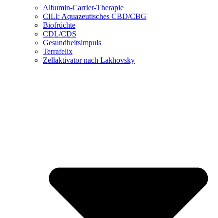
Albumin-Carrier-Therapie
CILI: Aquazeutisches CBD/CBG
Biofrüchte
CDL/CDS
Gesundheitsimpuls
Terrafelix
Zellaktivator nach Lakhovsky