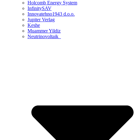
Holcomb Energy System
InfinitySAV
Innovatehno1943 d.o.o.
Jupiter Verlag
Keshe
Muammer Yildiz
Neutrinovoltaik