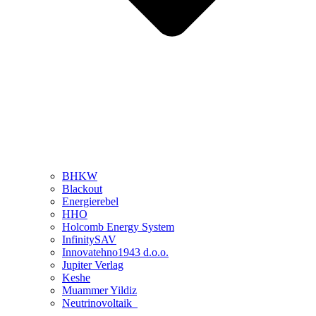
BHKW
Blackout
Energierebel
HHO
Holcomb Energy System
InfinitySAV
Innovatehno1943 d.o.o.
Jupiter Verlag
Keshe
Muammer Yildiz
Neutrinovoltaik