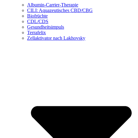
Albumin-Carrier-Therapie
CILI: Aquazeutisches CBD/CBG
Biofrüchte
CDL/CDS
Gesundheitsimpuls
Terrafelix
Zellaktivator nach Lakhovsky