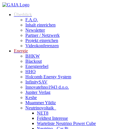
Zum
Inhalt
Überblick
springen
F.A.Q.
Inhalt einreichen
Newsletter
Partner / Netzwerk
Projekt einreichen
Videokonferenzen
Energie
BHKW
Blackout
Energierebel
HHO
Holcomb Energy System
InfinitySAV
Innovatehno1943 d.o.o.
Jupiter Verlag
Keshe
Muammer Yildiz
Neutrinovoltaik
NET8
Feldtest Interesse
Warteliste Neutrino Power Cube
Neutrino - Car Pi