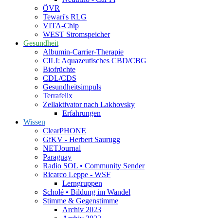
ÖVR
Tewari's RLG
VITA-Chip
WEST Stromspeicher
Gesundheit
Albumin-Carrier-Therapie
CILI: Aquazeutisches CBD/CBG
Biofrüchte
CDL/CDS
Gesundheitsimpuls
Terrafelix
Zellaktivator nach Lakhovsky
Erfahrungen
Wissen
ClearPHONE
GfKV - Herbert Saurugg
NETJournal
Paraguay
Radio SOL • Community Sender
Ricarco Leppe - WSF
Lerngruppen
Scholé • Bildung im Wandel
Stimme & Gegenstimme
Archiv 2023