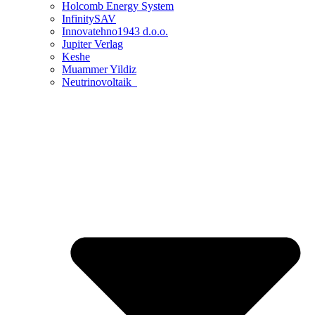
Holcomb Energy System
InfinitySAV
Innovatehno1943 d.o.o.
Jupiter Verlag
Keshe
Muammer Yildiz
Neutrinovoltaik