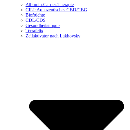
Albumin-Carrier-Therapie
CILI: Aquazeutisches CBD/CBG
Biofrüchte
CDL/CDS
Gesundheitsimpuls
Terrafelix
Zellaktivator nach Lakhovsky