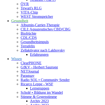
ÖVR
Tewari's RLG
VITA-Chip
WEST Stromspeicher
Gesundheit
Albumin-Carrier-Therapie
CILI: Aquazeutisches CBD/CBG
Biofrüchte
CDL/CDS
Gesundheitsimpuls
Terrafelix
Zellaktivator nach Lakhovsky
Erfahrungen
Wissen
ClearPHONE
GfKV - Herbert Saurugg
NETJournal
Paraguay
Radio SOL • Community Sender
Ricarco Leppe - WSF
Lerngruppen
Scholé • Bildung im Wandel
Stimme & Gegenstimme
Archiv 2023