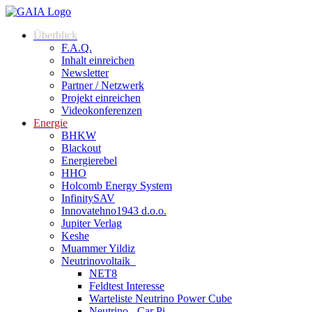
Zum
Inhalt
Überblick
springen
F.A.Q.
Inhalt einreichen
Newsletter
Partner / Netzwerk
Projekt einreichen
Videokonferenzen
Energie
BHKW
Blackout
Energierebel
HHO
Holcomb Energy System
InfinitySAV
Innovatehno1943 d.o.o.
Jupiter Verlag
Keshe
Muammer Yildiz
Neutrinovoltaik
NET8
Feldtest Interesse
Warteliste Neutrino Power Cube
Neutrino - Car Pi