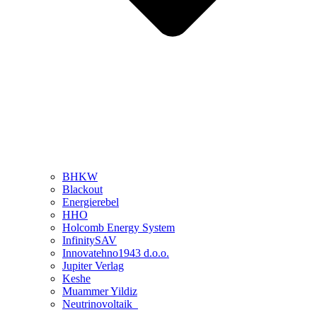
BHKW
Blackout
Energierebel
HHO
Holcomb Energy System
InfinitySAV
Innovatehno1943 d.o.o.
Jupiter Verlag
Keshe
Muammer Yildiz
Neutrinovoltaik