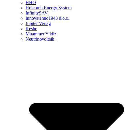
HHO
Holcomb Energy System
InfinitySAV
Innovatehno1943 d.o.o.
Jupiter Verlag
Keshe
Muammer Yildiz
Neutrinovoltaik