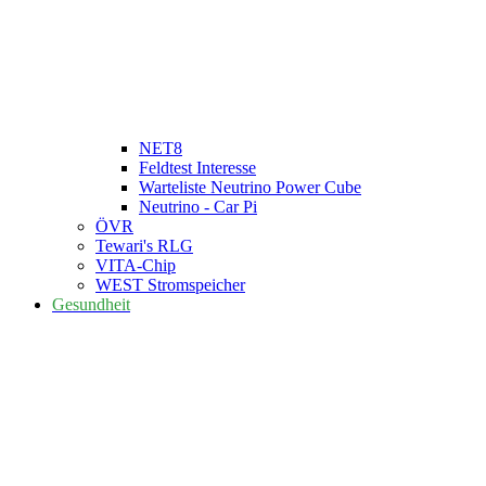
NET8
Feldtest Interesse
Warteliste Neutrino Power Cube
Neutrino - Car Pi
ÖVR
Tewari's RLG
VITA-Chip
WEST Stromspeicher
Gesundheit