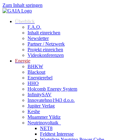
Zum Inhalt springen
Überblick
F.A.Q.
Inhalt einreichen
Newsletter
Partner / Netzwerk
Projekt einreichen
Videokonferenzen
Energie
BHKW
Blackout
Energierebel
HHO
Holcomb Energy System
InfinitySAV
Innovatehno1943 d.o.o.
Jupiter Verlag
Keshe
Muammer Yildiz
Neutrinovoltaik
NET8
Feldtest Interesse
Warteliste Neutrino Power Cube