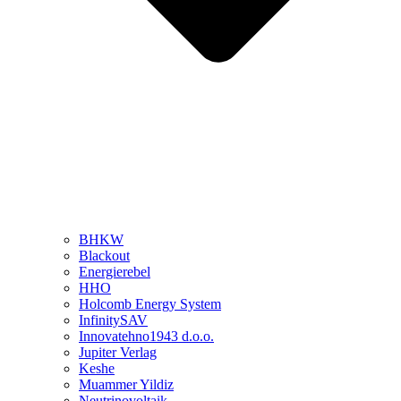
BHKW
Blackout
Energierebel
HHO
Holcomb Energy System
InfinitySAV
Innovatehno1943 d.o.o.
Jupiter Verlag
Keshe
Muammer Yildiz
Neutrinovoltaik