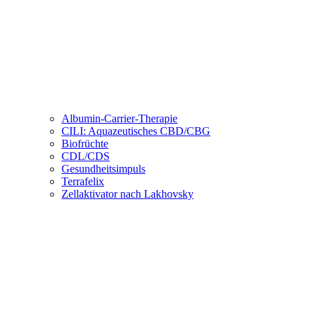
Albumin-Carrier-Therapie
CILI: Aquazeutisches CBD/CBG
Biofrüchte
CDL/CDS
Gesundheitsimpuls
Terrafelix
Zellaktivator nach Lakhovsky