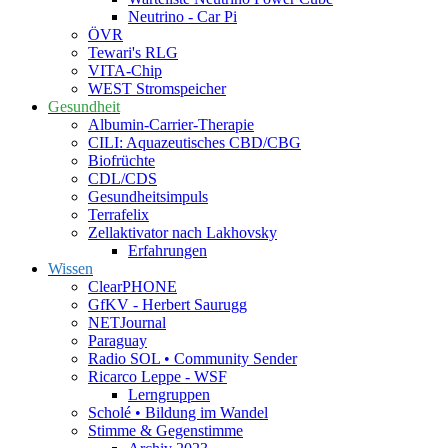
Neutrino - Car Pi
ÖVR
Tewari's RLG
VITA-Chip
WEST Stromspeicher
Gesundheit
Albumin-Carrier-Therapie
CILI: Aquazeutisches CBD/CBG
Biofrüchte
CDL/CDS
Gesundheitsimpuls
Terrafelix
Zellaktivator nach Lakhovsky
Erfahrungen
Wissen
ClearPHONE
GfKV - Herbert Saurugg
NETJournal
Paraguay
Radio SOL • Community Sender
Ricarco Leppe - WSF
Lerngruppen
Scholé • Bildung im Wandel
Stimme & Gegenstimme