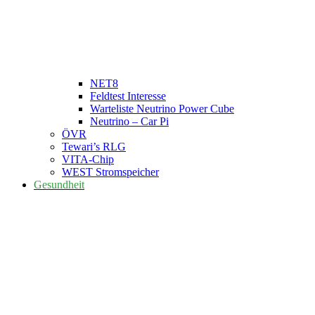
NET8
Feldtest Interesse
Warteliste Neutrino Power Cube
Neutrino – Car Pi
ÖVR
Tewari’s RLG
VITA-Chip
WEST Stromspeicher
Gesundheit