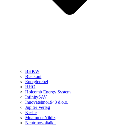
BHKW
Blackout
Energierebel
HHO
Holcomb Energy System
InfinitySAV
Innovatehno1943 d.o.o.
Jupiter Verlag
Keshe
Muammer Yildiz
Neutrinovoltaik