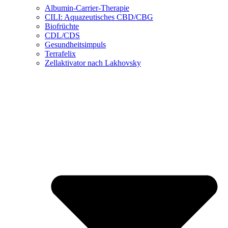
Albumin-Carrier-Therapie
CILI: Aquazeutisches CBD/CBG
Biofrüchte
CDL/CDS
Gesundheitsimpuls
Terrafelix
Zellaktivator nach Lakhovsky