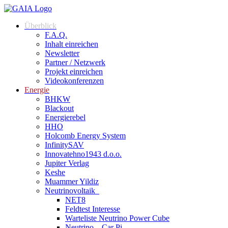
Überblick
F.A.Q.
Inhalt einreichen
Newsletter
Partner / Netzwerk
Projekt einreichen
Videokonferenzen
Energie
BHKW
Blackout
Energierebel
HHO
Holcomb Energy System
InfinitySAV
Innovatehno1943 d.o.o.
Jupiter Verlag
Keshe
Muammer Yildiz
Neutrinovoltaik
NET8
Feldtest Interesse
Warteliste Neutrino Power Cube
Neutrino – Car Pi