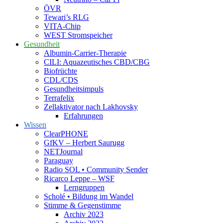
ÖVR
Tewari’s RLG
VITA-Chip
WEST Stromspeicher
Gesundheit
Albumin-Carrier-Therapie
CILI: Aquazeutisches CBD/CBG
Biofrüchte
CDL/CDS
Gesundheitsimpuls
Terrafelix
Zellaktivator nach Lakhovsky
Erfahrungen
Wissen
ClearPHONE
GfKV – Herbert Saurugg
NETJournal
Paraguay
Radio SOL • Community Sender
Ricarco Leppe – WSF
Lerngruppen
Scholé • Bildung im Wandel
Stimme & Gegenstimme
Archiv 2023