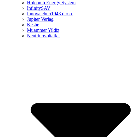
Holcomb Energy System
InfinitySAV
Innovatehno1943 d.o.o.
Jupiter Verlag
Keshe
Muammer Yildiz
Neutrinovoltaik