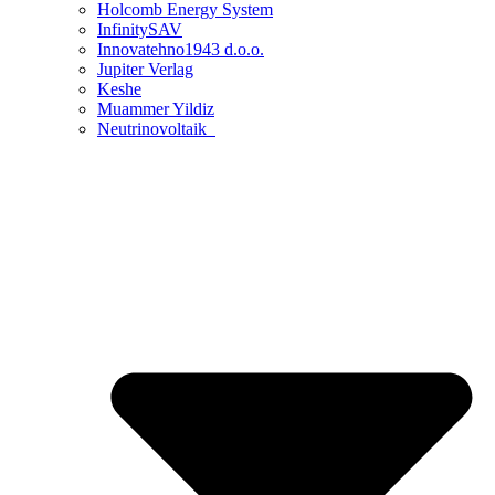
Holcomb Energy System
InfinitySAV
Innovatehno1943 d.o.o.
Jupiter Verlag
Keshe
Muammer Yildiz
Neutrinovoltaik