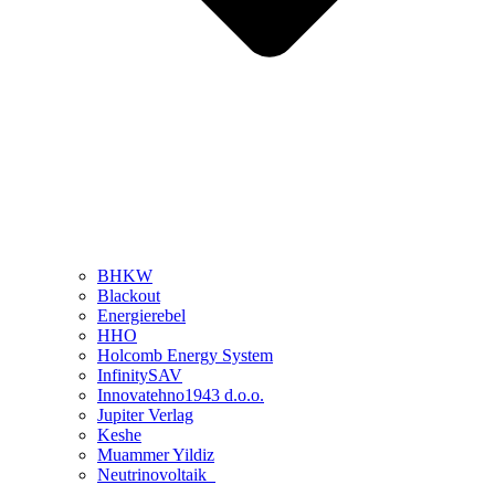
BHKW
Blackout
Energierebel
HHO
Holcomb Energy System
InfinitySAV
Innovatehno1943 d.o.o.
Jupiter Verlag
Keshe
Muammer Yildiz
Neutrinovoltaik