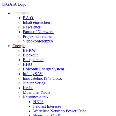
Überblick
F.A.Q.
Inhalt einreichen
Newsletter
Partner / Netzwerk
Projekt einreichen
Videokonferenzen
Energie
BHKW
Blackout
Energierebel
HHO
Holcomb Energy System
InfinitySAV
Innovatehno1943 d.o.o.
Jupiter Verlag
Keshe
Muammer Yildiz
Neutrinovoltaik
NET8
Feldtest Interesse
Warteliste Neutrino Power Cube
Neutrino - Car Pi