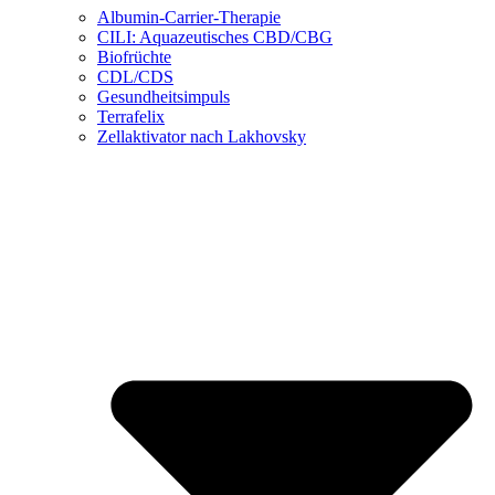
Albumin-Carrier-Therapie
CILI: Aquazeutisches CBD/CBG
Biofrüchte
CDL/CDS
Gesundheitsimpuls
Terrafelix
Zellaktivator nach Lakhovsky