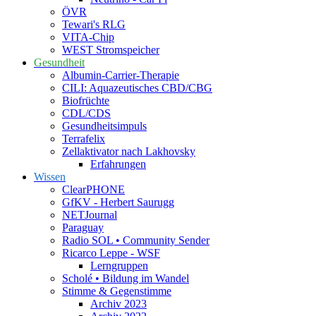
ÖVR
Tewari's RLG
VITA-Chip
WEST Stromspeicher
Gesundheit
Albumin-Carrier-Therapie
CILI: Aquazeutisches CBD/CBG
Biofrüchte
CDL/CDS
Gesundheitsimpuls
Terrafelix
Zellaktivator nach Lakhovsky
Erfahrungen
Wissen
ClearPHONE
GfKV - Herbert Saurugg
NETJournal
Paraguay
Radio SOL • Community Sender
Ricarco Leppe - WSF
Lerngruppen
Scholé • Bildung im Wandel
Stimme & Gegenstimme
Archiv 2023