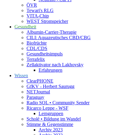
ÖVR
Tewari's RLG
VITA-Chip
WEST Stromspeicher
Gesundheit
Albumin-Carrier-Therapie
CILI: Aquazeutisches CBD/CBG
Biofrüchte
CDL/CDS
Gesundheitsimpuls
Terrafelix
Zellaktivator nach Lakhovsky
Erfahrungen
Wissen
ClearPHONE
GfKV - Herbert Saurugg
NETJournal
Paraguay
Radio SOL • Community Sender
Ricarco Leppe - WSF
Lerngruppen
Scholé • Bildung im Wandel
Stimme & Gegenstimme
Archiv 2023