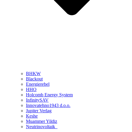
BHKW
Blackout
Energierebel
HHO
Holcomb Energy System
InfinitySAV
Innovatehno1943 d.o.o.
Jupiter Verlag
Keshe
Muammer Yildiz
Neutrinovoltaik