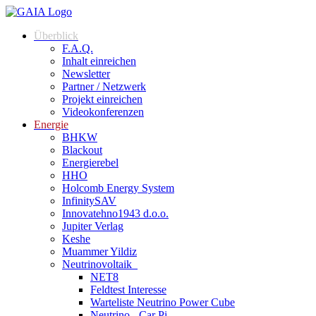
Zum
Inhalt
Überblick
springen
F.A.Q.
Inhalt einreichen
Newsletter
Partner / Netzwerk
Projekt einreichen
Videokonferenzen
Energie
BHKW
Blackout
Energierebel
HHO
Holcomb Energy System
InfinitySAV
Innovatehno1943 d.o.o.
Jupiter Verlag
Keshe
Muammer Yildiz
Neutrinovoltaik
NET8
Feldtest Interesse
Warteliste Neutrino Power Cube
Neutrino - Car Pi