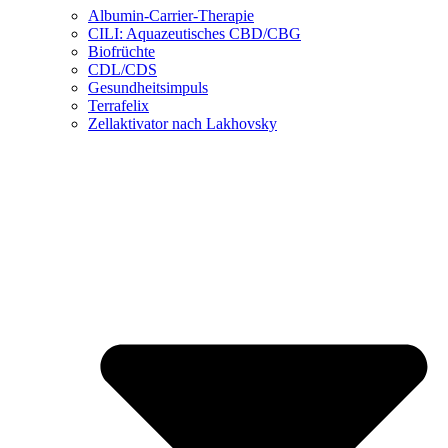
Albumin-Carrier-Therapie
CILI: Aquazeutisches CBD/CBG
Biofrüchte
CDL/CDS
Gesundheitsimpuls
Terrafelix
Zellaktivator nach Lakhovsky