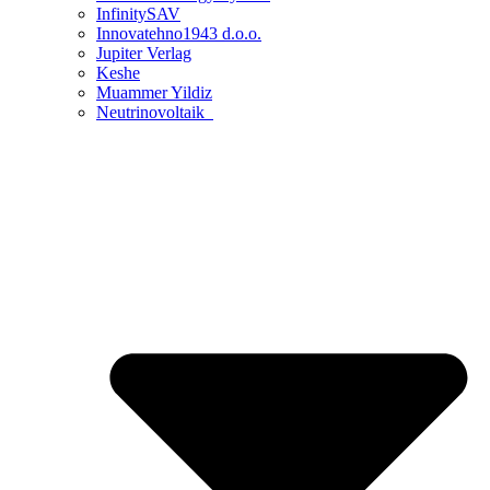
InfinitySAV
Innovatehno1943 d.o.o.
Jupiter Verlag
Keshe
Muammer Yildiz
Neutrinovoltaik