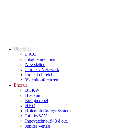
Überblick
F.A.Q.
Inhalt einreichen
Newsletter
Partner / Netzwerk
Projekt einreichen
Videokonferenzen
Energie
BHKW
Blackout
Energierebel
HHO
Holcomb Energy System
InfinitySAV
Innovatehno1943 d.o.o.
Jupiter Verlag