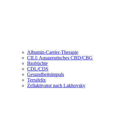
Albumin-Carrier-Therapie
CILI: Aquazeutisches CBD/CBG
Biofrüchte
CDL/CDS
Gesundheitsimpuls
Terrafelix
Zellaktivator nach Lakhovsky