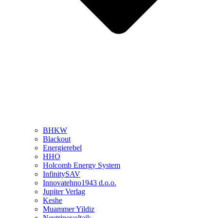
BHKW
Blackout
Energierebel
HHO
Holcomb Energy System
InfinitySAV
Innovatehno1943 d.o.o.
Jupiter Verlag
Keshe
Muammer Yildiz
Neutrinovoltaik