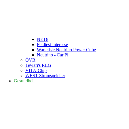
NET8
Feldtest Interesse
Warteliste Neutrino Power Cube
Neutrino - Car Pi
ÖVR
Tewari's RLG
VITA-Chip
WEST Stromspeicher
Gesundheit