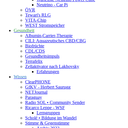
Neutrino - Car Pi
ÖVR
Tewari's RLG
VITA-Chip
WEST Stromspeicher
Gesundheit
Albumin-Carrier-Therapie
CILI: Aquazeutisches CBD/CBG
Biofrüchte
CDL/CDS
Gesundheitsimpuls
Terrafelix
Zellaktivator nach Lakhovsky
Erfahrungen
Wissen
ClearPHONE
GfKV - Herbert Saurugg
NETJournal
Paraguay
Radio SOL • Community Sender
Ricarco Leppe - WSF
Lerngruppen
Scholé • Bildung im Wandel
Stimme & Gegenstimme