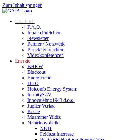
Zum Inhalt springen
Überblick
F.A.Q.
Inhalt einreichen
Newsletter
Partner / Netzwerk
Projekt einreichen
Videokonferenzen
Energie
BHKW
Blackout
Energierebel
HHO
Holcomb Energy System
InfinitySAV
Innovatehno1943 d.o.o.
Jupiter Verlag
Keshe
Muammer Yildiz
Neutrinovoltaik
NET8
Feldtest Interesse
Warteliste Neutrino Power Cube