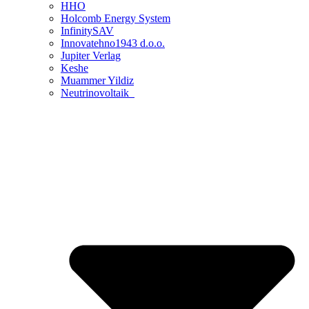
HHO
Holcomb Energy System
InfinitySAV
Innovatehno1943 d.o.o.
Jupiter Verlag
Keshe
Muammer Yildiz
Neutrinovoltaik