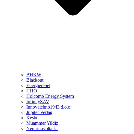
BHKW
Blackout
Energierebel
HHO
Holcomb Energy System
InfinitySAV
Innovatehno1943 d.o.o.
Jupiter Verlag
Keshe
Muammer Yildiz
Neutrinovoltaik