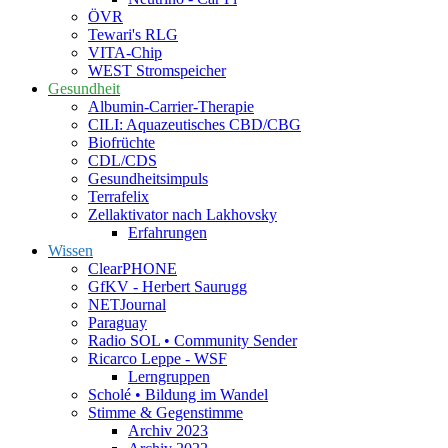
ÖVR
Tewari's RLG
VITA-Chip
WEST Stromspeicher
Gesundheit
Albumin-Carrier-Therapie
CILI: Aquazeutisches CBD/CBG
Biofrüchte
CDL/CDS
Gesundheitsimpuls
Terrafelix
Zellaktivator nach Lakhovsky
Erfahrungen
Wissen
ClearPHONE
GfKV - Herbert Saurugg
NETJournal
Paraguay
Radio SOL • Community Sender
Ricarco Leppe - WSF
Lerngruppen
Scholé • Bildung im Wandel
Stimme & Gegenstimme
Archiv 2023