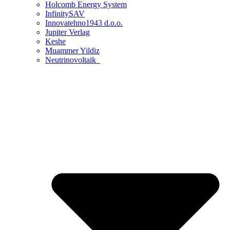
Holcomb Energy System
InfinitySAV
Innovatehno1943 d.o.o.
Jupiter Verlag
Keshe
Muammer Yildiz
Neutrinovoltaik