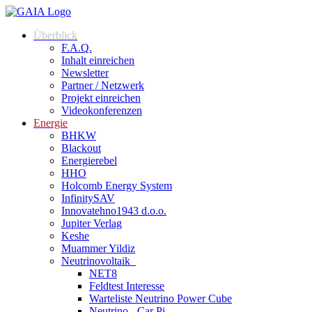
Überblick
F.A.Q.
Inhalt einreichen
Newsletter
Partner / Netzwerk
Projekt einreichen
Videokonferenzen
Energie
BHKW
Blackout
Energierebel
HHO
Holcomb Energy System
InfinitySAV
Innovatehno1943 d.o.o.
Jupiter Verlag
Keshe
Muammer Yildiz
Neutrinovoltaik
NET8
Feldtest Interesse
Warteliste Neutrino Power Cube
Neutrino - Car Pi