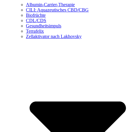
Albumin-Carrier-Therapie
CILI: Aquazeutisches CBD/CBG
Biofrüchte
CDL/CDS
Gesundheitsimpuls
Terrafelix
Zellaktivator nach Lakhovsky