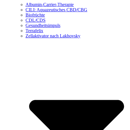
Albumin-Carrier-Therapie
CILI: Aquazeutisches CBD/CBG
Biofrüchte
CDL/CDS
Gesundheitsimpuls
Terrafelix
Zellaktivator nach Lakhovsky