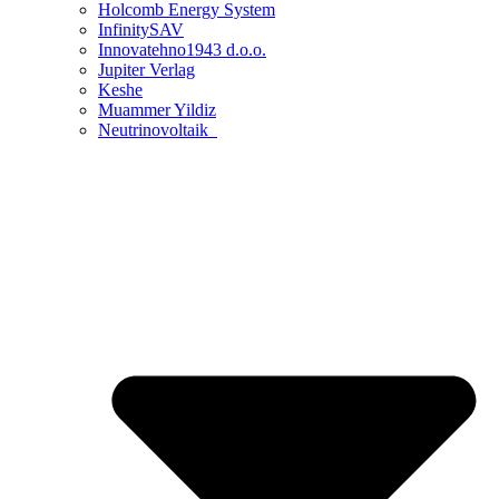
Holcomb Energy System
InfinitySAV
Innovatehno1943 d.o.o.
Jupiter Verlag
Keshe
Muammer Yildiz
Neutrinovoltaik