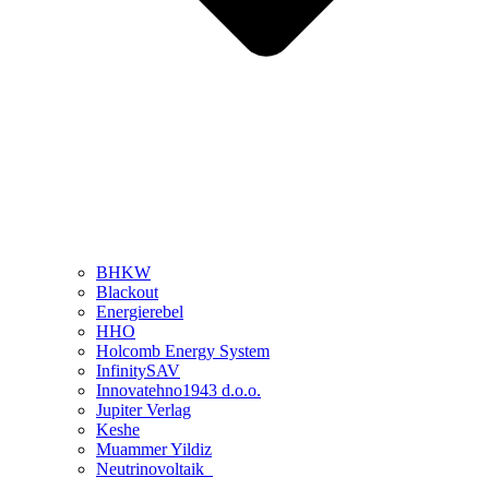
BHKW
Blackout
Energierebel
HHO
Holcomb Energy System
InfinitySAV
Innovatehno1943 d.o.o.
Jupiter Verlag
Keshe
Muammer Yildiz
Neutrinovoltaik