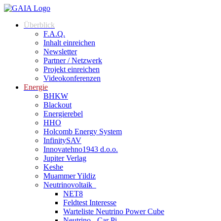
Zum
Inhalt
Überblick
springen
F.A.Q.
Inhalt einreichen
Newsletter
Partner / Netzwerk
Projekt einreichen
Videokonferenzen
Energie
BHKW
Blackout
Energierebel
HHO
Holcomb Energy System
InfinitySAV
Innovatehno1943 d.o.o.
Jupiter Verlag
Keshe
Muammer Yildiz
Neutrinovoltaik
NET8
Feldtest Interesse
Warteliste Neutrino Power Cube
Neutrino - Car Pi