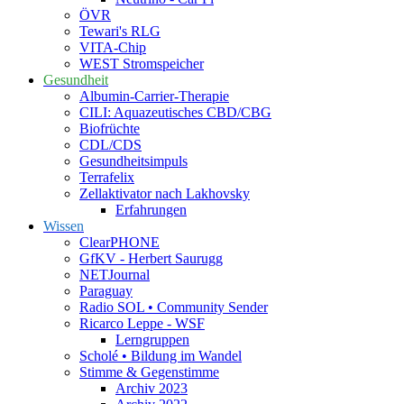
ÖVR
Tewari's RLG
VITA-Chip
WEST Stromspeicher
Gesundheit
Albumin-Carrier-Therapie
CILI: Aquazeutisches CBD/CBG
Biofrüchte
CDL/CDS
Gesundheitsimpuls
Terrafelix
Zellaktivator nach Lakhovsky
Erfahrungen
Wissen
ClearPHONE
GfKV - Herbert Saurugg
NETJournal
Paraguay
Radio SOL • Community Sender
Ricarco Leppe - WSF
Lerngruppen
Scholé • Bildung im Wandel
Stimme & Gegenstimme
Archiv 2023