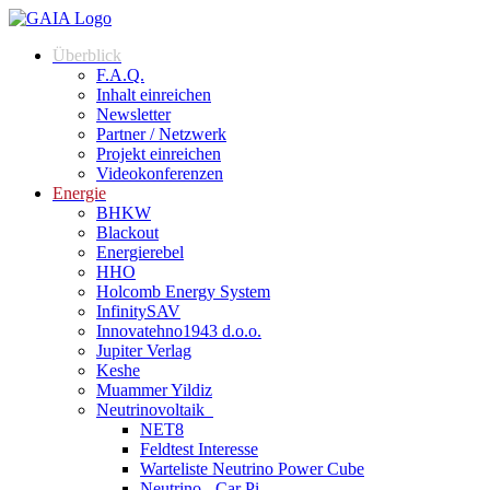
Überblick
F.A.Q.
Inhalt einreichen
Newsletter
Partner / Netzwerk
Projekt einreichen
Videokonferenzen
Energie
BHKW
Blackout
Energierebel
HHO
Holcomb Energy System
InfinitySAV
Innovatehno1943 d.o.o.
Jupiter Verlag
Keshe
Muammer Yildiz
Neutrinovoltaik
NET8
Feldtest Interesse
Warteliste Neutrino Power Cube
Neutrino - Car Pi