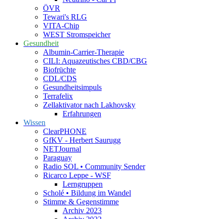
ÖVR
Tewari's RLG
VITA-Chip
WEST Stromspeicher
Gesundheit
Albumin-Carrier-Therapie
CILI: Aquazeutisches CBD/CBG
Biofrüchte
CDL/CDS
Gesundheitsimpuls
Terrafelix
Zellaktivator nach Lakhovsky
Erfahrungen
Wissen
ClearPHONE
GfKV - Herbert Saurugg
NETJournal
Paraguay
Radio SOL • Community Sender
Ricarco Leppe - WSF
Lerngruppen
Scholé • Bildung im Wandel
Stimme & Gegenstimme
Archiv 2023