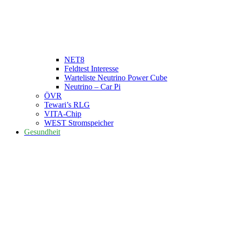
NET8
Feldtest Interesse
Warteliste Neutrino Power Cube
Neutrino – Car Pi
ÖVR
Tewari’s RLG
VITA-Chip
WEST Stromspeicher
Gesundheit