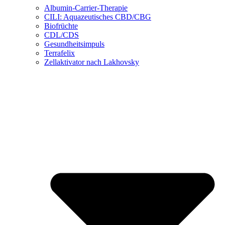
Albumin-Carrier-Therapie
CILI: Aquazeutisches CBD/CBG
Biofrüchte
CDL/CDS
Gesundheitsimpuls
Terrafelix
Zellaktivator nach Lakhovsky