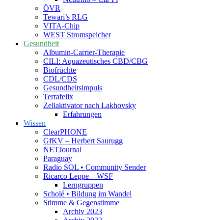
ÖVR
Tewari’s RLG
VITA-Chip
WEST Stromspeicher
Gesundheit
Albumin-Carrier-Therapie
CILI: Aquazeutisches CBD/CBG
Biofrüchte
CDL/CDS
Gesundheitsimpuls
Terrafelix
Zellaktivator nach Lakhovsky
Erfahrungen
Wissen
ClearPHONE
GfKV – Herbert Saurugg
NETJournal
Paraguay
Radio SOL • Community Sender
Ricarco Leppe – WSF
Lerngruppen
Scholé • Bildung im Wandel
Stimme & Gegenstimme
Archiv 2023