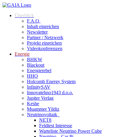
Zum
Inhalt
Überblick
springen
F.A.Q.
Inhalt einreichen
Newsletter
Partner / Netzwerk
Projekt einreichen
Videokonferenzen
Energie
BHKW
Blackout
Energierebel
HHO
Holcomb Energy System
InfinitySAV
Innovatehno1943 d.o.o.
Jupiter Verlag
Keshe
Muammer Yildiz
Neutrinovoltaik
NET8
Feldtest Interesse
Warteliste Neutrino Power Cube
Neutrino – Car Pi