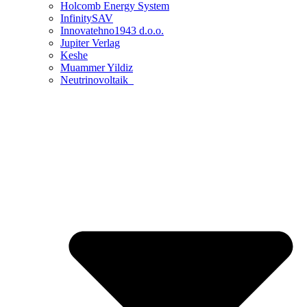
Holcomb Energy System
InfinitySAV
Innovatehno1943 d.o.o.
Jupiter Verlag
Keshe
Muammer Yildiz
Neutrinovoltaik