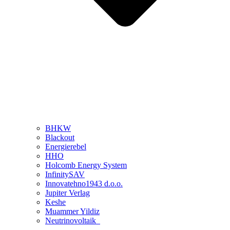
BHKW
Blackout
Energierebel
HHO
Holcomb Energy System
InfinitySAV
Innovatehno1943 d.o.o.
Jupiter Verlag
Keshe
Muammer Yildiz
Neutrinovoltaik