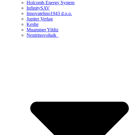
Holcomb Energy System
InfinitySAV
Innovatehno1943 d.o.o.
Jupiter Verlag
Keshe
Muammer Yildiz
Neutrinovoltaik