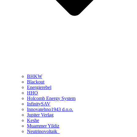
BHKW
Blackout
Energierebel
HHO
Holcomb Energy System
InfinitySAV
Innovatehno1943 d.o.o.
Jupiter Verlag
Keshe
Muammer Yildiz
Neutrinovoltaik