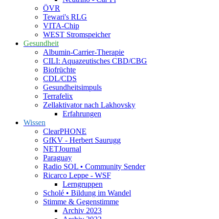
ÖVR
Tewari's RLG
VITA-Chip
WEST Stromspeicher
Gesundheit
Albumin-Carrier-Therapie
CILI: Aquazeutisches CBD/CBG
Biofrüchte
CDL/CDS
Gesundheitsimpuls
Terrafelix
Zellaktivator nach Lakhovsky
Erfahrungen
Wissen
ClearPHONE
GfKV - Herbert Saurugg
NETJournal
Paraguay
Radio SOL • Community Sender
Ricarco Leppe - WSF
Lerngruppen
Scholé • Bildung im Wandel
Stimme & Gegenstimme
Archiv 2023