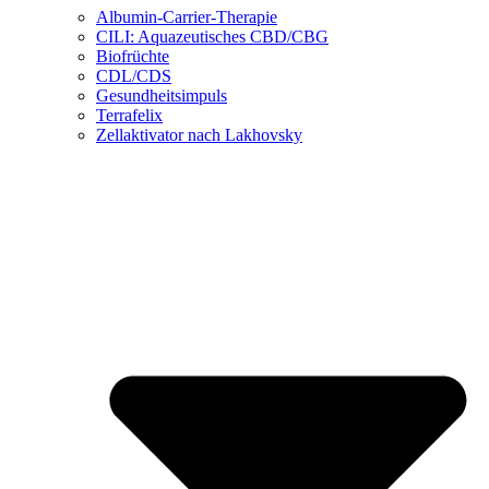
Albumin-Carrier-Therapie
CILI: Aquazeutisches CBD/CBG
Biofrüchte
CDL/CDS
Gesundheitsimpuls
Terrafelix
Zellaktivator nach Lakhovsky