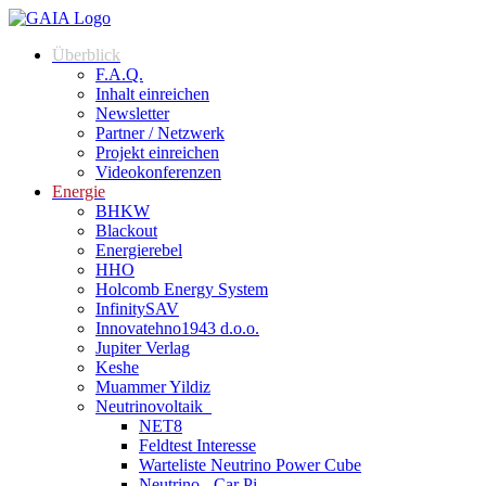
Überblick
F.A.Q.
Inhalt einreichen
Newsletter
Partner / Netzwerk
Projekt einreichen
Videokonferenzen
Energie
BHKW
Blackout
Energierebel
HHO
Holcomb Energy System
InfinitySAV
Innovatehno1943 d.o.o.
Jupiter Verlag
Keshe
Muammer Yildiz
Neutrinovoltaik
NET8
Feldtest Interesse
Warteliste Neutrino Power Cube
Neutrino - Car Pi