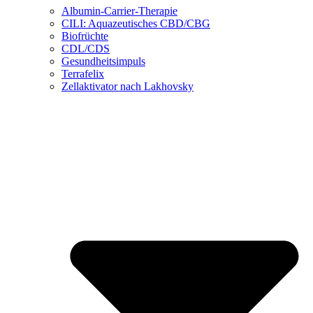
Albumin-Carrier-Therapie
CILI: Aquazeutisches CBD/CBG
Biofrüchte
CDL/CDS
Gesundheitsimpuls
Terrafelix
Zellaktivator nach Lakhovsky