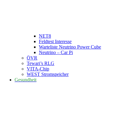
NET8
Feldtest Interesse
Warteliste Neutrino Power Cube
Neutrino – Car Pi
ÖVR
Tewari’s RLG
VITA-Chip
WEST Stromspeicher
Gesundheit