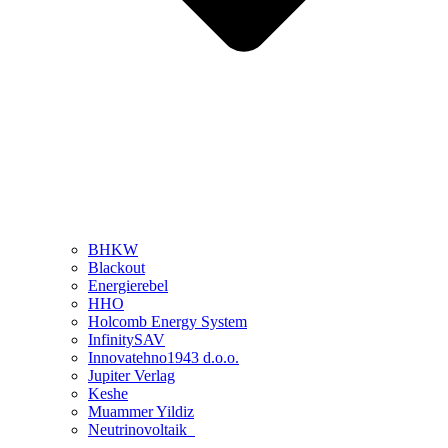
BHKW
Blackout
Energierebel
HHO
Holcomb Energy System
InfinitySAV
Innovatehno1943 d.o.o.
Jupiter Verlag
Keshe
Muammer Yildiz
Neutrinovoltaik