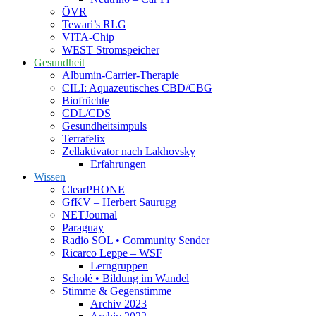
ÖVR
Tewari’s RLG
VITA-Chip
WEST Stromspeicher
Gesundheit
Albumin-Carrier-Therapie
CILI: Aquazeutisches CBD/CBG
Biofrüchte
CDL/CDS
Gesundheitsimpuls
Terrafelix
Zellaktivator nach Lakhovsky
Erfahrungen
Wissen
ClearPHONE
GfKV – Herbert Saurugg
NETJournal
Paraguay
Radio SOL • Community Sender
Ricarco Leppe – WSF
Lerngruppen
Scholé • Bildung im Wandel
Stimme & Gegenstimme
Archiv 2023