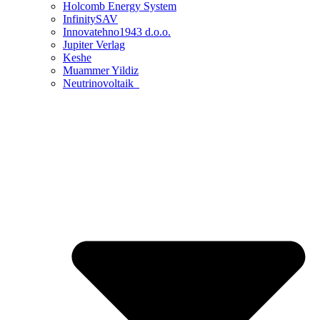
Holcomb Energy System
InfinitySAV
Innovatehno1943 d.o.o.
Jupiter Verlag
Keshe
Muammer Yildiz
Neutrinovoltaik