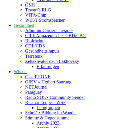
ÖVR
Tewari’s RLG
VITA-Chip
WEST Stromspeicher
Gesundheit
Albumin-Carrier-Therapie
CILI: Aquazeutisches CBD/CBG
Biofrüchte
CDL/CDS
Gesundheitsimpuls
Terrafelix
Zellaktivator nach Lakhovsky
Erfahrungen
Wissen
ClearPHONE
GfKV – Herbert Saurugg
NETJournal
Paraguay
Radio SOL • Community Sender
Ricarco Leppe – WSF
Lerngruppen
Scholé • Bildung im Wandel
Stimme & Gegenstimme
Archiv 2023