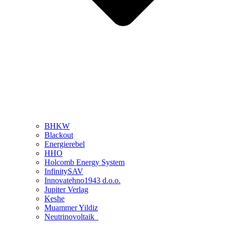
BHKW
Blackout
Energierebel
HHO
Holcomb Energy System
InfinitySAV
Innovatehno1943 d.o.o.
Jupiter Verlag
Keshe
Muammer Yildiz
Neutrinovoltaik