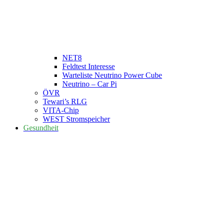
NET8
Feldtest Interesse
Warteliste Neutrino Power Cube
Neutrino – Car Pi
ÖVR
Tewari’s RLG
VITA-Chip
WEST Stromspeicher
Gesundheit