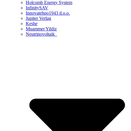
Holcomb Energy System
InfinitySAV
Innovatehno1943 d.o.o.
Jupiter Verlag
Keshe
Muammer Yildiz
Neutrinovoltaik