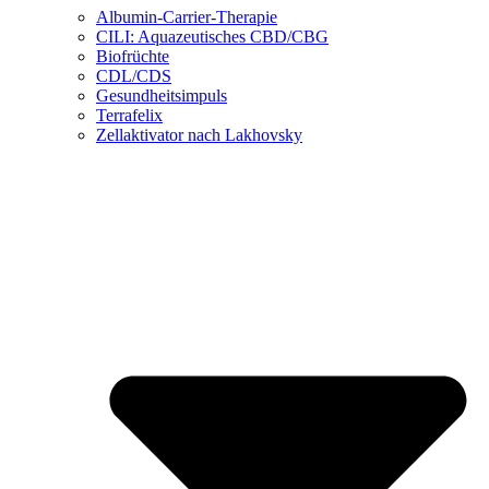
Albumin-Carrier-Therapie
CILI: Aquazeutisches CBD/CBG
Biofrüchte
CDL/CDS
Gesundheitsimpuls
Terrafelix
Zellaktivator nach Lakhovsky