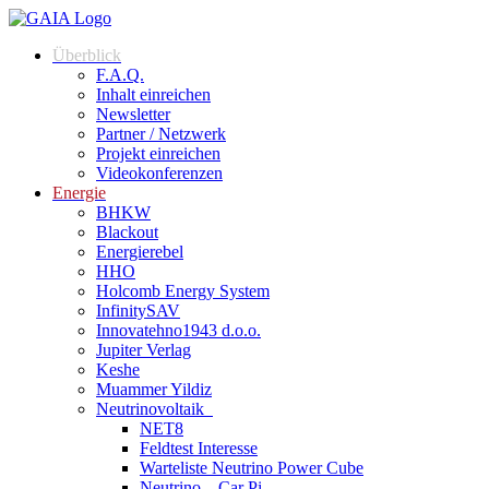
Überblick
F.A.Q.
Inhalt einreichen
Newsletter
Partner / Netzwerk
Projekt einreichen
Videokonferenzen
Energie
BHKW
Blackout
Energierebel
HHO
Holcomb Energy System
InfinitySAV
Innovatehno1943 d.o.o.
Jupiter Verlag
Keshe
Muammer Yildiz
Neutrinovoltaik
NET8
Feldtest Interesse
Warteliste Neutrino Power Cube
Neutrino – Car Pi