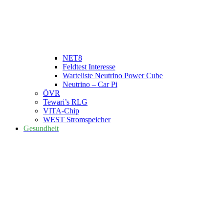
NET8
Feldtest Interesse
Warteliste Neutrino Power Cube
Neutrino – Car Pi
ÖVR
Tewari’s RLG
VITA-Chip
WEST Stromspeicher
Gesundheit