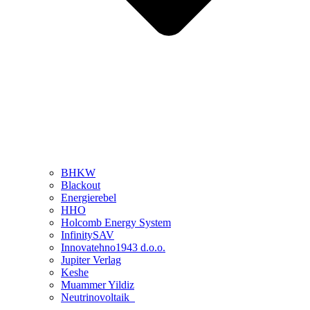
BHKW
Blackout
Energierebel
HHO
Holcomb Energy System
InfinitySAV
Innovatehno1943 d.o.o.
Jupiter Verlag
Keshe
Muammer Yildiz
Neutrinovoltaik