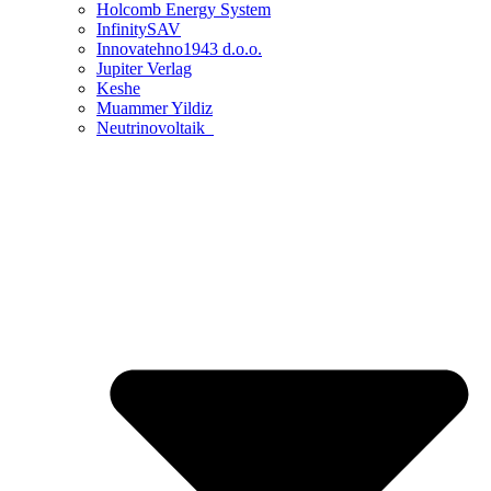
Holcomb Energy System
InfinitySAV
Innovatehno1943 d.o.o.
Jupiter Verlag
Keshe
Muammer Yildiz
Neutrinovoltaik