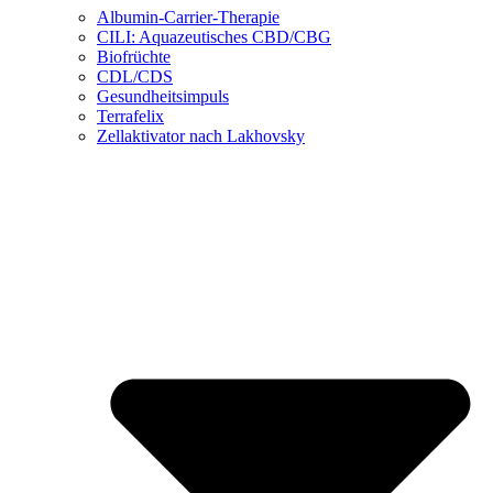
Albumin-Carrier-Therapie
CILI: Aquazeutisches CBD/CBG
Biofrüchte
CDL/CDS
Gesundheitsimpuls
Terrafelix
Zellaktivator nach Lakhovsky