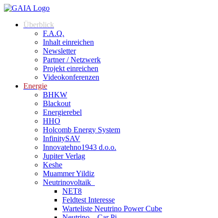
Überblick
F.A.Q.
Inhalt einreichen
Newsletter
Partner / Netzwerk
Projekt einreichen
Videokonferenzen
Energie
BHKW
Blackout
Energierebel
HHO
Holcomb Energy System
InfinitySAV
Innovatehno1943 d.o.o.
Jupiter Verlag
Keshe
Muammer Yildiz
Neutrinovoltaik
NET8
Feldtest Interesse
Warteliste Neutrino Power Cube
Neutrino – Car Pi