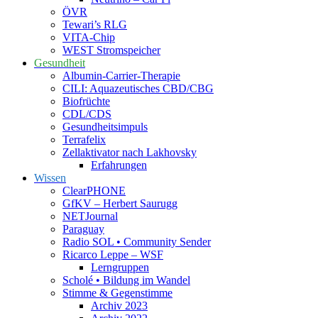
ÖVR
Tewari’s RLG
VITA-Chip
WEST Stromspeicher
Gesundheit
Albumin-Carrier-Therapie
CILI: Aquazeutisches CBD/CBG
Biofrüchte
CDL/CDS
Gesundheitsimpuls
Terrafelix
Zellaktivator nach Lakhovsky
Erfahrungen
Wissen
ClearPHONE
GfKV – Herbert Saurugg
NETJournal
Paraguay
Radio SOL • Community Sender
Ricarco Leppe – WSF
Lerngruppen
Scholé • Bildung im Wandel
Stimme & Gegenstimme
Archiv 2023