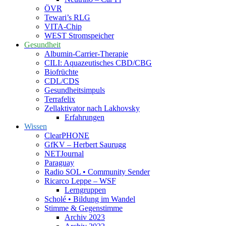
ÖVR
Tewari’s RLG
VITA-Chip
WEST Stromspeicher
Gesundheit
Albumin-Carrier-Therapie
CILI: Aquazeutisches CBD/CBG
Biofrüchte
CDL/CDS
Gesundheitsimpuls
Terrafelix
Zellaktivator nach Lakhovsky
Erfahrungen
Wissen
ClearPHONE
GfKV – Herbert Saurugg
NETJournal
Paraguay
Radio SOL • Community Sender
Ricarco Leppe – WSF
Lerngruppen
Scholé • Bildung im Wandel
Stimme & Gegenstimme
Archiv 2023