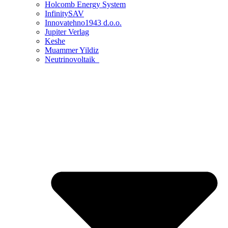
Holcomb Energy System
InfinitySAV
Innovatehno1943 d.o.o.
Jupiter Verlag
Keshe
Muammer Yildiz
Neutrinovoltaik