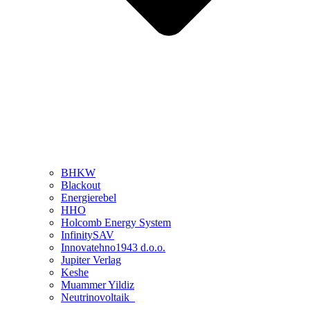
BHKW
Blackout
Energierebel
HHO
Holcomb Energy System
InfinitySAV
Innovatehno1943 d.o.o.
Jupiter Verlag
Keshe
Muammer Yildiz
Neutrinovoltaik