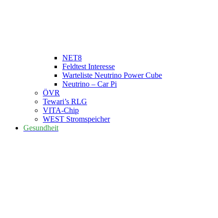
NET8
Feldtest Interesse
Warteliste Neutrino Power Cube
Neutrino – Car Pi
ÖVR
Tewari’s RLG
VITA-Chip
WEST Stromspeicher
Gesundheit