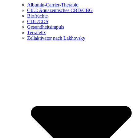
Albumin-Carrier-Therapie
CILI: Aquazeutisches CBD/CBG
Biofrüchte
CDL/CDS
Gesundheitsimpuls
Terrafelix
Zellaktivator nach Lakhovsky