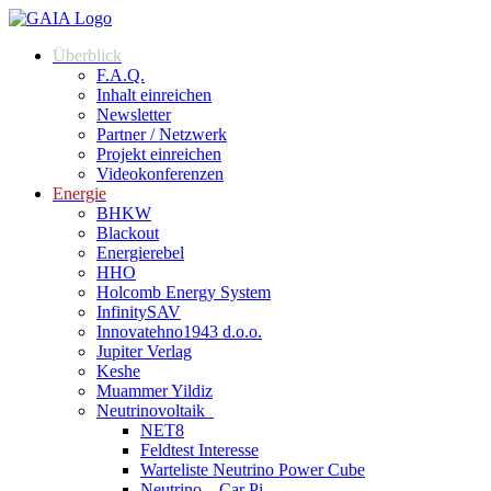
Überblick
F.A.Q.
Inhalt einreichen
Newsletter
Partner / Netzwerk
Projekt einreichen
Videokonferenzen
Energie
BHKW
Blackout
Energierebel
HHO
Holcomb Energy System
InfinitySAV
Innovatehno1943 d.o.o.
Jupiter Verlag
Keshe
Muammer Yildiz
Neutrinovoltaik
NET8
Feldtest Interesse
Warteliste Neutrino Power Cube
Neutrino – Car Pi