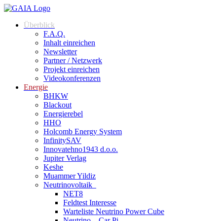
Überblick
F.A.Q.
Inhalt einreichen
Newsletter
Partner / Netzwerk
Projekt einreichen
Videokonferenzen
Energie
BHKW
Blackout
Energierebel
HHO
Holcomb Energy System
InfinitySAV
Innovatehno1943 d.o.o.
Jupiter Verlag
Keshe
Muammer Yildiz
Neutrinovoltaik
NET8
Feldtest Interesse
Warteliste Neutrino Power Cube
Neutrino – Car Pi