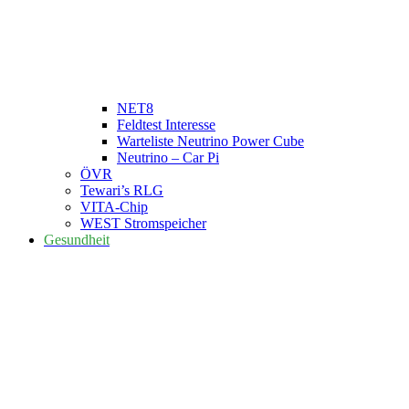
NET8
Feldtest Interesse
Warteliste Neutrino Power Cube
Neutrino – Car Pi
ÖVR
Tewari’s RLG
VITA-Chip
WEST Stromspeicher
Gesundheit