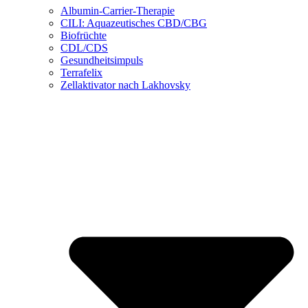
Albumin-Carrier-Therapie
CILI: Aquazeutisches CBD/CBG
Biofrüchte
CDL/CDS
Gesundheitsimpuls
Terrafelix
Zellaktivator nach Lakhovsky