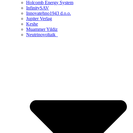
Holcomb Energy System
InfinitySAV
Innovatehno1943 d.o.o.
Jupiter Verlag
Keshe
Muammer Yildiz
Neutrinovoltaik