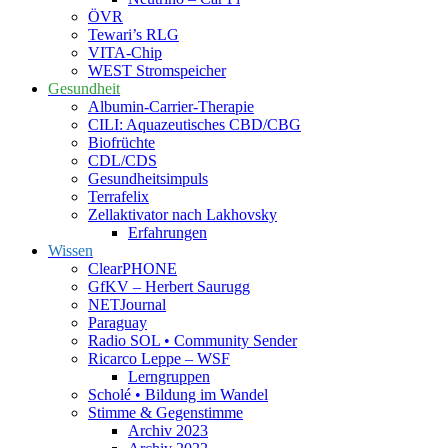
ÖVR
Tewari’s RLG
VITA-Chip
WEST Stromspeicher
Gesundheit
Albumin-Carrier-Therapie
CILI: Aquazeutisches CBD/CBG
Biofrüchte
CDL/CDS
Gesundheitsimpuls
Terrafelix
Zellaktivator nach Lakhovsky
Erfahrungen
Wissen
ClearPHONE
GfKV – Herbert Saurugg
NETJournal
Paraguay
Radio SOL • Community Sender
Ricarco Leppe – WSF
Lerngruppen
Scholé • Bildung im Wandel
Stimme & Gegenstimme
Archiv 2023