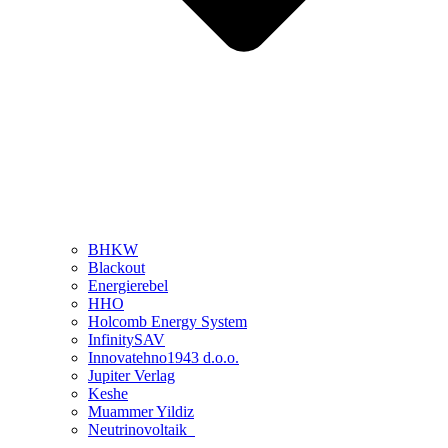
BHKW
Blackout
Energierebel
HHO
Holcomb Energy System
InfinitySAV
Innovatehno1943 d.o.o.
Jupiter Verlag
Keshe
Muammer Yildiz
Neutrinovoltaik