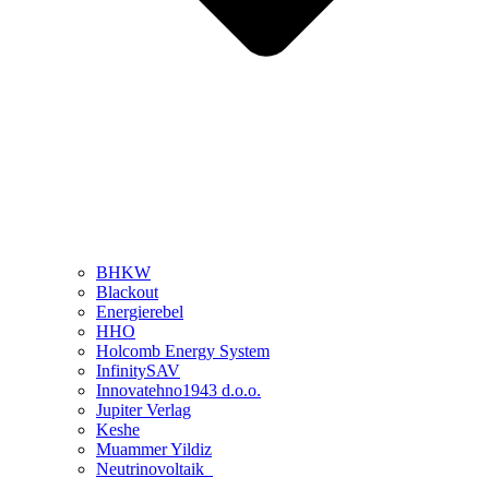
BHKW
Blackout
Energierebel
HHO
Holcomb Energy System
InfinitySAV
Innovatehno1943 d.o.o.
Jupiter Verlag
Keshe
Muammer Yildiz
Neutrinovoltaik