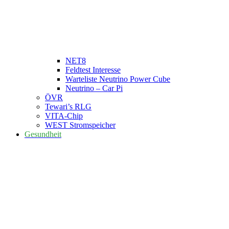
NET8
Feldtest Interesse
Warteliste Neutrino Power Cube
Neutrino – Car Pi
ÖVR
Tewari’s RLG
VITA-Chip
WEST Stromspeicher
Gesundheit