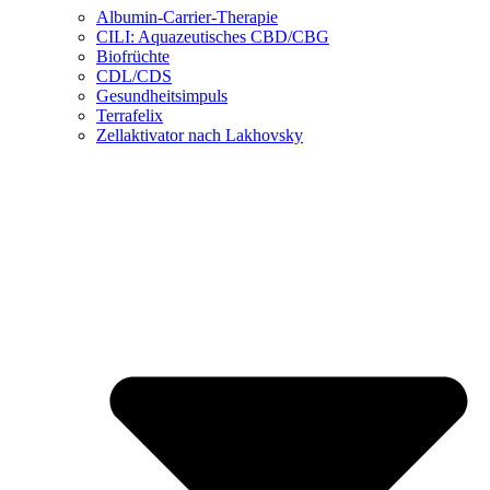
Albumin-Carrier-Therapie
CILI: Aquazeutisches CBD/CBG
Biofrüchte
CDL/CDS
Gesundheitsimpuls
Terrafelix
Zellaktivator nach Lakhovsky