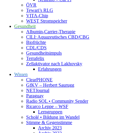
ÖVR
Tewari’s RLG
VITA-Chip
WEST Stromspeicher
Gesundheit
Albumin-Carrier-Therapie
CILI: Aquazeutisches CBD/CBG
Biofrüchte
CDL/CDS
Gesundheitsimpuls
Terrafelix
Zellaktivator nach Lakhovsky
Erfahrungen
Wissen
ClearPHONE
GfKV – Herbert Saurugg
NETJournal
Paraguay
Radio SOL • Community Sender
Ricarco Leppe – WSF
Lerngruppen
Scholé • Bildung im Wandel
Stimme & Gegenstimme
Archiv 2023