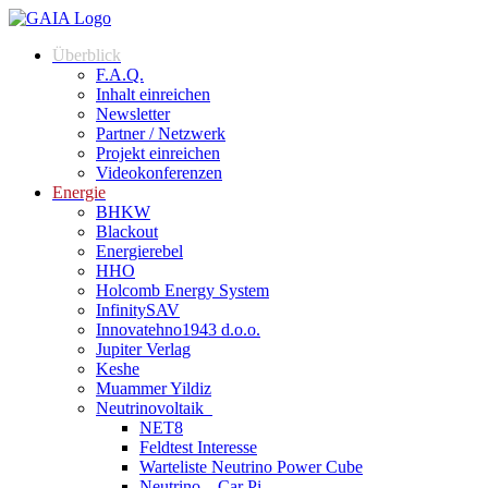
Überblick
F.A.Q.
Inhalt einreichen
Newsletter
Partner / Netzwerk
Projekt einreichen
Videokonferenzen
Energie
BHKW
Blackout
Energierebel
HHO
Holcomb Energy System
InfinitySAV
Innovatehno1943 d.o.o.
Jupiter Verlag
Keshe
Muammer Yildiz
Neutrinovoltaik
NET8
Feldtest Interesse
Warteliste Neutrino Power Cube
Neutrino – Car Pi