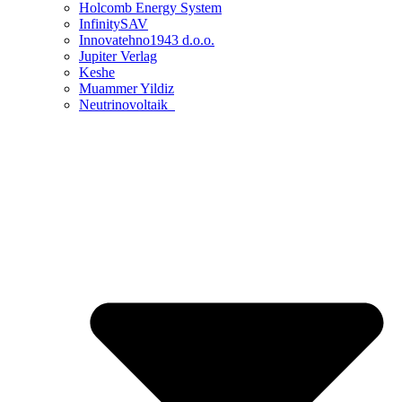
Holcomb Energy System
InfinitySAV
Innovatehno1943 d.o.o.
Jupiter Verlag
Keshe
Muammer Yildiz
Neutrinovoltaik