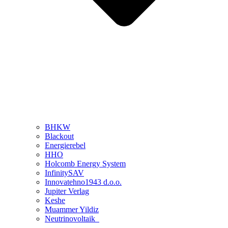
BHKW
Blackout
Energierebel
HHO
Holcomb Energy System
InfinitySAV
Innovatehno1943 d.o.o.
Jupiter Verlag
Keshe
Muammer Yildiz
Neutrinovoltaik