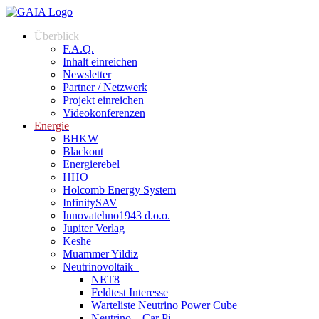
Überblick
F.A.Q.
Inhalt einreichen
Newsletter
Partner / Netzwerk
Projekt einreichen
Videokonferenzen
Energie
BHKW
Blackout
Energierebel
HHO
Holcomb Energy System
InfinitySAV
Innovatehno1943 d.o.o.
Jupiter Verlag
Keshe
Muammer Yildiz
Neutrinovoltaik
NET8
Feldtest Interesse
Warteliste Neutrino Power Cube
Neutrino – Car Pi