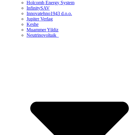
Holcomb Energy System
InfinitySAV
Innovatehno1943 d.o.o.
Jupiter Verlag
Keshe
Muammer Yildiz
Neutrinovoltaik