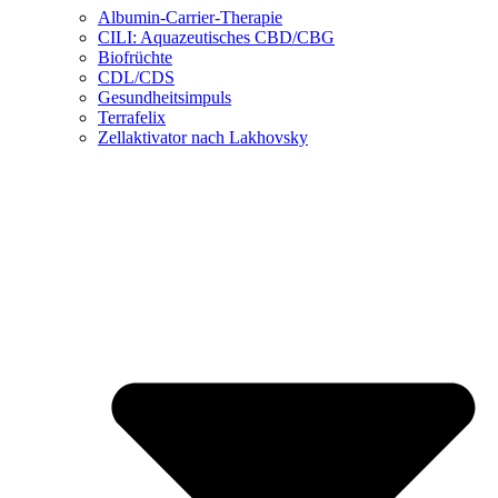
Albumin-Carrier-Therapie
CILI: Aquazeutisches CBD/CBG
Biofrüchte
CDL/CDS
Gesundheitsimpuls
Terrafelix
Zellaktivator nach Lakhovsky