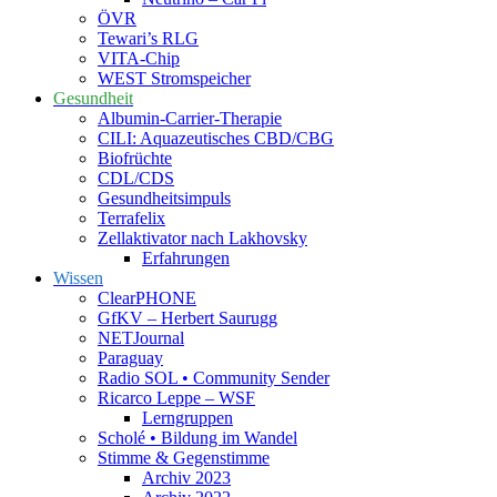
ÖVR
Tewari’s RLG
VITA-Chip
WEST Stromspeicher
Gesundheit
Albumin-Carrier-Therapie
CILI: Aquazeutisches CBD/CBG
Biofrüchte
CDL/CDS
Gesundheitsimpuls
Terrafelix
Zellaktivator nach Lakhovsky
Erfahrungen
Wissen
ClearPHONE
GfKV – Herbert Saurugg
NETJournal
Paraguay
Radio SOL • Community Sender
Ricarco Leppe – WSF
Lerngruppen
Scholé • Bildung im Wandel
Stimme & Gegenstimme
Archiv 2023