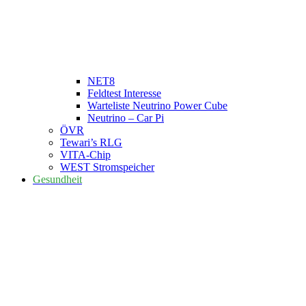
NET8
Feldtest Interesse
Warteliste Neutrino Power Cube
Neutrino – Car Pi
ÖVR
Tewari’s RLG
VITA-Chip
WEST Stromspeicher
Gesundheit