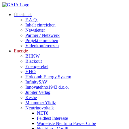
Überblick
F.A.Q.
Inhalt einreichen
Newsletter
Partner / Netzwerk
Projekt einreichen
Videokonferenzen
Energie
BHKW
Blackout
Energierebel
HHO
Holcomb Energy System
InfinitySAV
Innovatehno1943 d.o.o.
Jupiter Verlag
Keshe
Muammer Yildiz
Neutrinovoltaik
NET8
Feldtest Interesse
Warteliste Neutrino Power Cube
Neutrino - Car Pi