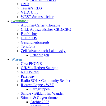
ÖVR
Tewari's RLG
VITA-Chip
WEST Stromspeicher
Gesundheit
Albumin-Carrier-Therapie
CILI: Aquazeutisches CBD/CBG
Biofrüchte
CDL/CDS
Gesundheitsimpuls
Terrafelix
Zellaktivator nach Lakhovsky
Erfahrungen
Wissen
ClearPHONE
GfKV - Herbert Saurugg
NETJournal
Paraguay
Radio SOL • Community Sender
Ricarco Leppe - WSF
Lerngruppen
Scholé • Bildung im Wandel
Stimme & Gegenstimme
Archiv 2023