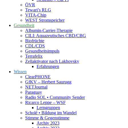
ÖVR
Tewari’s RLG
VITA-Chip
WEST Stromspeicher
Gesundheit
Albumin-Carrier-Therapie
CILI: Aquazeutisches CBD/CBG
Biofrüchte
CDL/CDS
Gesundheitsimpuls
Terrafelix
Zellaktivator nach Lakhovsky
Erfahrungen
Wissen
ClearPHONE
GfKV – Herbert Saurugg
NETJournal
Paraguay
Radio SOL • Community Sender
Ricarco Leppe – WSF
Lerngruppen
Scholé • Bildung im Wandel
Stimme & Gegenstimme
Archiv 2023