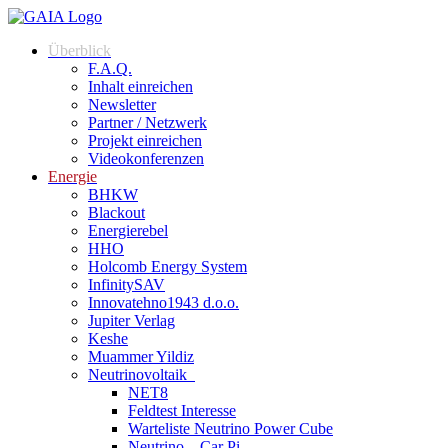
Überblick
F.A.Q.
Inhalt einreichen
Newsletter
Partner / Netzwerk
Projekt einreichen
Videokonferenzen
Energie
BHKW
Blackout
Energierebel
HHO
Holcomb Energy System
InfinitySAV
Innovatehno1943 d.o.o.
Jupiter Verlag
Keshe
Muammer Yildiz
Neutrinovoltaik
NET8
Feldtest Interesse
Warteliste Neutrino Power Cube
Neutrino – Car Pi