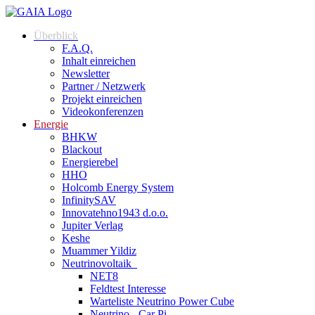
Zum
Inhalt
Überblick
springen
F.A.Q.
Inhalt einreichen
Newsletter
Partner / Netzwerk
Projekt einreichen
Videokonferenzen
Energie
BHKW
Blackout
Energierebel
HHO
Holcomb Energy System
InfinitySAV
Innovatehno1943 d.o.o.
Jupiter Verlag
Keshe
Muammer Yildiz
Neutrinovoltaik
NET8
Feldtest Interesse
Warteliste Neutrino Power Cube
Neutrino - Car Pi