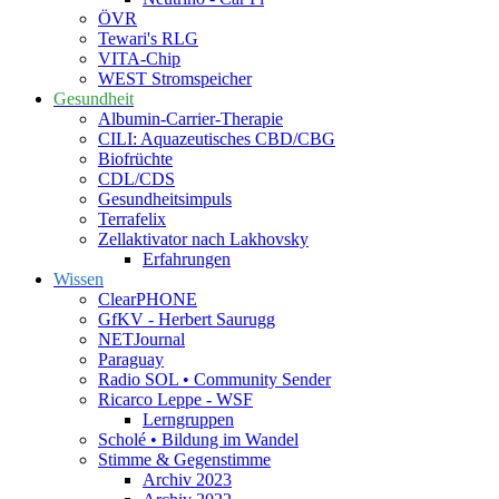
ÖVR
Tewari's RLG
VITA-Chip
WEST Stromspeicher
Gesundheit
Albumin-Carrier-Therapie
CILI: Aquazeutisches CBD/CBG
Biofrüchte
CDL/CDS
Gesundheitsimpuls
Terrafelix
Zellaktivator nach Lakhovsky
Erfahrungen
Wissen
ClearPHONE
GfKV - Herbert Saurugg
NETJournal
Paraguay
Radio SOL • Community Sender
Ricarco Leppe - WSF
Lerngruppen
Scholé • Bildung im Wandel
Stimme & Gegenstimme
Archiv 2023