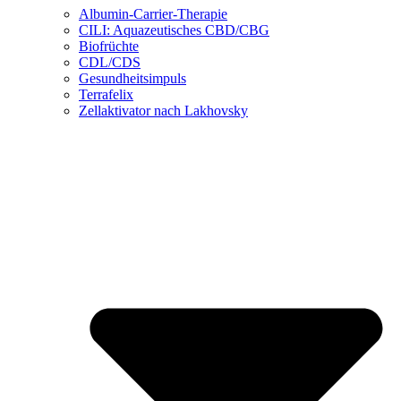
Albumin-Carrier-Therapie
CILI: Aquazeutisches CBD/CBG
Biofrüchte
CDL/CDS
Gesundheitsimpuls
Terrafelix
Zellaktivator nach Lakhovsky