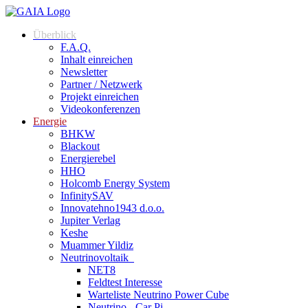
Überblick
F.A.Q.
Inhalt einreichen
Newsletter
Partner / Netzwerk
Projekt einreichen
Videokonferenzen
Energie
BHKW
Blackout
Energierebel
HHO
Holcomb Energy System
InfinitySAV
Innovatehno1943 d.o.o.
Jupiter Verlag
Keshe
Muammer Yildiz
Neutrinovoltaik
NET8
Feldtest Interesse
Warteliste Neutrino Power Cube
Neutrino - Car Pi