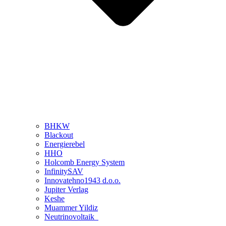
BHKW
Blackout
Energierebel
HHO
Holcomb Energy System
InfinitySAV
Innovatehno1943 d.o.o.
Jupiter Verlag
Keshe
Muammer Yildiz
Neutrinovoltaik