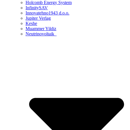
Holcomb Energy System
InfinitySAV
Innovatehno1943 d.o.o.
Jupiter Verlag
Keshe
Muammer Yildiz
Neutrinovoltaik