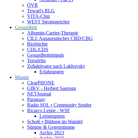
ÖVR
Tewari's RLG
VITA-Chip
WEST Stromspeicher
Gesundheit
Albumin-Carrier-Therapie
CILI: Aquazeutisches CBD/CBG
Biofrüchte
CDL/CDS
Gesundheitsimpuls
Terrafelix
Zellaktivator nach Lakhovsky
Erfahrungen
Wissen
ClearPHONE
GfKV - Herbert Saurugg
NETJournal
Paraguay
Radio SOL • Community Sender
Ricarco Leppe - WSF
Lerngruppen
Scholé • Bildung im Wandel
Stimme & Gegenstimme
Archiv 2023