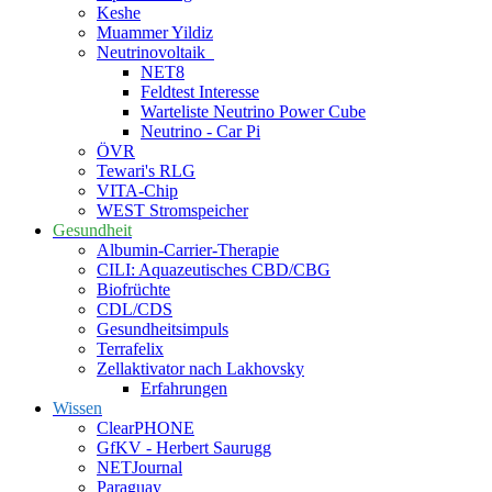
Keshe
Muammer Yildiz
Neutrinovoltaik
NET8
Feldtest Interesse
Warteliste Neutrino Power Cube
Neutrino - Car Pi
ÖVR
Tewari's RLG
VITA-Chip
WEST Stromspeicher
Gesundheit
Albumin-Carrier-Therapie
CILI: Aquazeutisches CBD/CBG
Biofrüchte
CDL/CDS
Gesundheitsimpuls
Terrafelix
Zellaktivator nach Lakhovsky
Erfahrungen
Wissen
ClearPHONE
GfKV - Herbert Saurugg
NETJournal
Paraguay