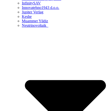
InfinitySAV
Innovatehno1943 d.o.o.
Jupiter Verlag
Keshe
Muammer Yildiz
Neutrinovoltaik