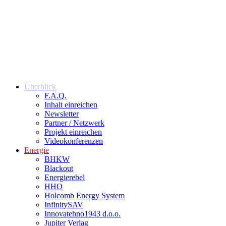
Überblick
F.A.Q.
Inhalt einreichen
Newsletter
Partner / Netzwerk
Projekt einreichen
Videokonferenzen
Energie
BHKW
Blackout
Energierebel
HHO
Holcomb Energy System
InfinitySAV
Innovatehno1943 d.o.o.
Jupiter Verlag