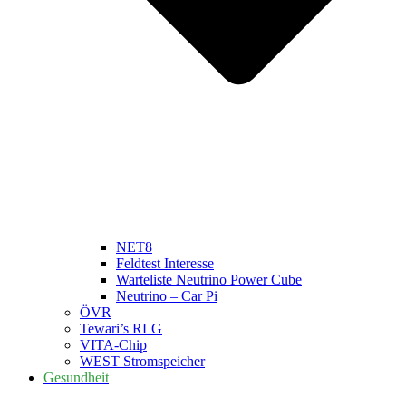
NET8
Feldtest Interesse
Warteliste Neutrino Power Cube
Neutrino – Car Pi
ÖVR
Tewari’s RLG
VITA-Chip
WEST Stromspeicher
Gesundheit