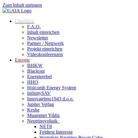
Zum Inhalt springen
Überblick
F.A.Q.
Inhalt einreichen
Newsletter
Partner / Netzwerk
Projekt einreichen
Videokonferenzen
Energie
BHKW
Blackout
Energierebel
HHO
Holcomb Energy System
InfinitySAV
Innovatehno1943 d.o.o.
Jupiter Verlag
Keshe
Muammer Yildiz
Neutrinovoltaik
NET8
Feldtest Interesse
Warteliste Neutrino Power Cube