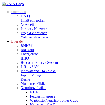
Überblick
F.A.Q.
Inhalt einreichen
Newsletter
Partner / Netzwerk
Projekt einreichen
Videokonferenzen
Energie
BHKW
Blackout
Energierebel
HHO
Holcomb Energy System
InfinitySAV
Innovatehno1943 d.o.o.
Jupiter Verlag
Keshe
Muammer Yildiz
Neutrinovoltaik
NET8
Feldtest Interesse
Warteliste Neutrino Power Cube
Neutrino – Car Pi