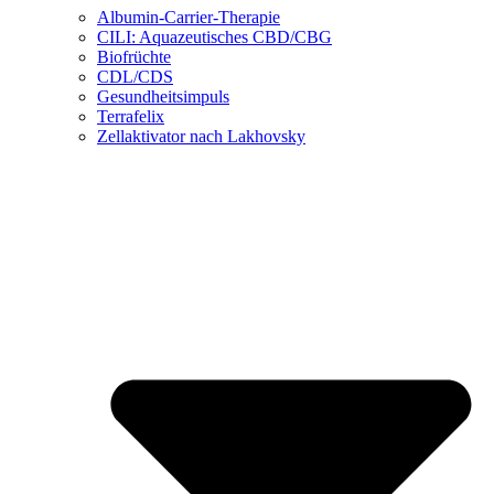
Albumin-Carrier-Therapie
CILI: Aquazeutisches CBD/CBG
Biofrüchte
CDL/CDS
Gesundheitsimpuls
Terrafelix
Zellaktivator nach Lakhovsky