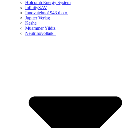
Holcomb Energy System
InfinitySAV
Innovatehno1943 d.o.o.
Jupiter Verlag
Keshe
Muammer Yildiz
Neutrinovoltaik