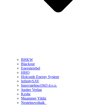
BHKW
Blackout
Energierebel
HHO
Holcomb Energy System
InfinitySAV
Innovatehno1943 d.o.o.
Jupiter Verlag
Keshe
Muammer Yildiz
Neutrinovoltaik