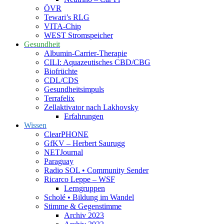
ÖVR
Tewari’s RLG
VITA-Chip
WEST Stromspeicher
Gesundheit
Albumin-Carrier-Therapie
CILI: Aquazeutisches CBD/CBG
Biofrüchte
CDL/CDS
Gesundheitsimpuls
Terrafelix
Zellaktivator nach Lakhovsky
Erfahrungen
Wissen
ClearPHONE
GfKV – Herbert Saurugg
NETJournal
Paraguay
Radio SOL • Community Sender
Ricarco Leppe – WSF
Lerngruppen
Scholé • Bildung im Wandel
Stimme & Gegenstimme
Archiv 2023