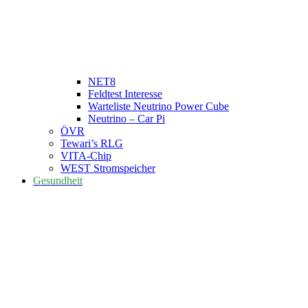
NET8
Feldtest Interesse
Warteliste Neutrino Power Cube
Neutrino – Car Pi
ÖVR
Tewari’s RLG
VITA-Chip
WEST Stromspeicher
Gesundheit