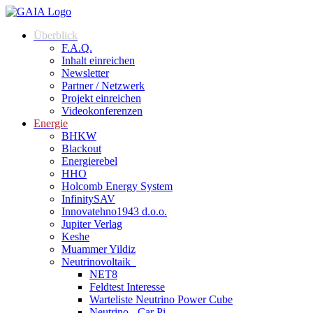
Überblick
F.A.Q.
Inhalt einreichen
Newsletter
Partner / Netzwerk
Projekt einreichen
Videokonferenzen
Energie
BHKW
Blackout
Energierebel
HHO
Holcomb Energy System
InfinitySAV
Innovatehno1943 d.o.o.
Jupiter Verlag
Keshe
Muammer Yildiz
Neutrinovoltaik
NET8
Feldtest Interesse
Warteliste Neutrino Power Cube
Neutrino - Car Pi