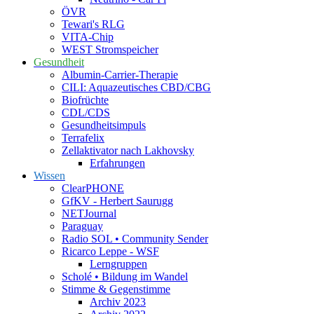
ÖVR
Tewari's RLG
VITA-Chip
WEST Stromspeicher
Gesundheit
Albumin-Carrier-Therapie
CILI: Aquazeutisches CBD/CBG
Biofrüchte
CDL/CDS
Gesundheitsimpuls
Terrafelix
Zellaktivator nach Lakhovsky
Erfahrungen
Wissen
ClearPHONE
GfKV - Herbert Saurugg
NETJournal
Paraguay
Radio SOL • Community Sender
Ricarco Leppe - WSF
Lerngruppen
Scholé • Bildung im Wandel
Stimme & Gegenstimme
Archiv 2023