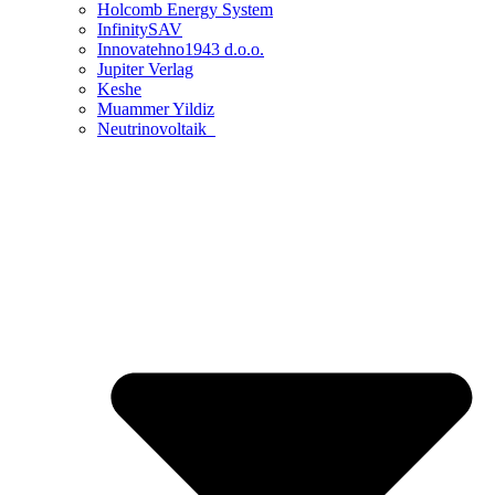
Holcomb Energy System
InfinitySAV
Innovatehno1943 d.o.o.
Jupiter Verlag
Keshe
Muammer Yildiz
Neutrinovoltaik