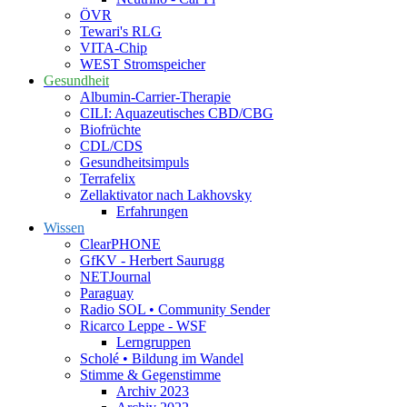
ÖVR
Tewari's RLG
VITA-Chip
WEST Stromspeicher
Gesundheit
Albumin-Carrier-Therapie
CILI: Aquazeutisches CBD/CBG
Biofrüchte
CDL/CDS
Gesundheitsimpuls
Terrafelix
Zellaktivator nach Lakhovsky
Erfahrungen
Wissen
ClearPHONE
GfKV - Herbert Saurugg
NETJournal
Paraguay
Radio SOL • Community Sender
Ricarco Leppe - WSF
Lerngruppen
Scholé • Bildung im Wandel
Stimme & Gegenstimme
Archiv 2023