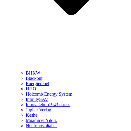
BHKW
Blackout
Energierebel
HHO
Holcomb Energy System
InfinitySAV
Innovatehno1943 d.o.o.
Jupiter Verlag
Keshe
Muammer Yildiz
Neutrinovoltaik