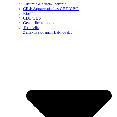
Albumin-Carrier-Therapie
CILI: Aquazeutisches CBD/CBG
Biofrüchte
CDL/CDS
Gesundheitsimpuls
Terrafelix
Zellaktivator nach Lakhovsky