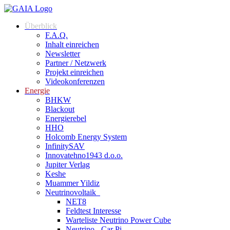
Zum
Inhalt
Überblick
springen
F.A.Q.
Inhalt einreichen
Newsletter
Partner / Netzwerk
Projekt einreichen
Videokonferenzen
Energie
BHKW
Blackout
Energierebel
HHO
Holcomb Energy System
InfinitySAV
Innovatehno1943 d.o.o.
Jupiter Verlag
Keshe
Muammer Yildiz
Neutrinovoltaik
NET8
Feldtest Interesse
Warteliste Neutrino Power Cube
Neutrino - Car Pi