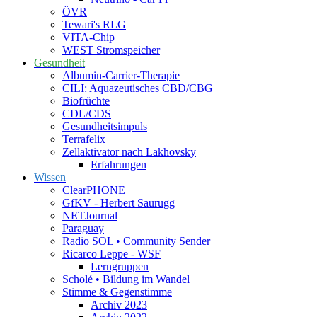
ÖVR
Tewari's RLG
VITA-Chip
WEST Stromspeicher
Gesundheit
Albumin-Carrier-Therapie
CILI: Aquazeutisches CBD/CBG
Biofrüchte
CDL/CDS
Gesundheitsimpuls
Terrafelix
Zellaktivator nach Lakhovsky
Erfahrungen
Wissen
ClearPHONE
GfKV - Herbert Saurugg
NETJournal
Paraguay
Radio SOL • Community Sender
Ricarco Leppe - WSF
Lerngruppen
Scholé • Bildung im Wandel
Stimme & Gegenstimme
Archiv 2023