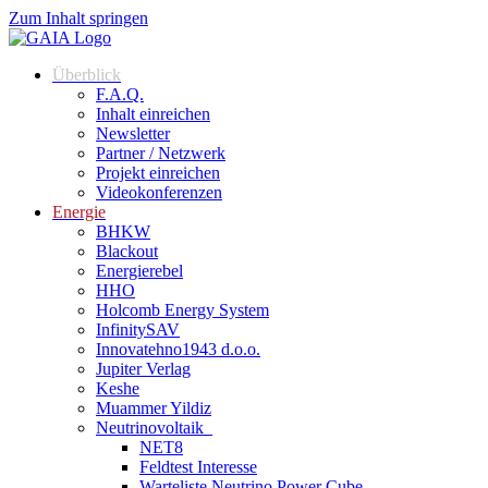
Zum Inhalt springen
Überblick
F.A.Q.
Inhalt einreichen
Newsletter
Partner / Netzwerk
Projekt einreichen
Videokonferenzen
Energie
BHKW
Blackout
Energierebel
HHO
Holcomb Energy System
InfinitySAV
Innovatehno1943 d.o.o.
Jupiter Verlag
Keshe
Muammer Yildiz
Neutrinovoltaik
NET8
Feldtest Interesse
Warteliste Neutrino Power Cube