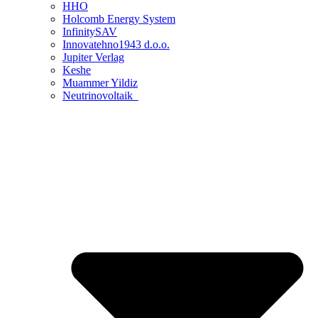
HHO
Holcomb Energy System
InfinitySAV
Innovatehno1943 d.o.o.
Jupiter Verlag
Keshe
Muammer Yildiz
Neutrinovoltaik