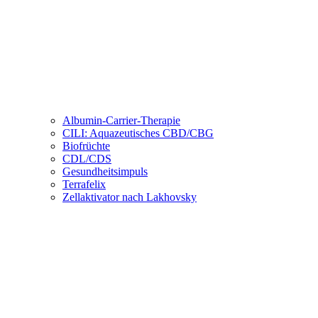
Albumin-Carrier-Therapie
CILI: Aquazeutisches CBD/CBG
Biofrüchte
CDL/CDS
Gesundheitsimpuls
Terrafelix
Zellaktivator nach Lakhovsky