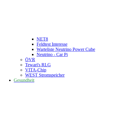
NET8
Feldtest Interesse
Warteliste Neutrino Power Cube
Neutrino - Car Pi
ÖVR
Tewari's RLG
VITA-Chip
WEST Stromspeicher
Gesundheit