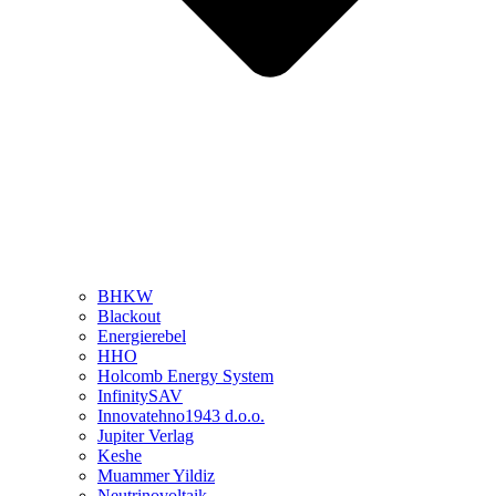
BHKW
Blackout
Energierebel
HHO
Holcomb Energy System
InfinitySAV
Innovatehno1943 d.o.o.
Jupiter Verlag
Keshe
Muammer Yildiz
Neutrinovoltaik