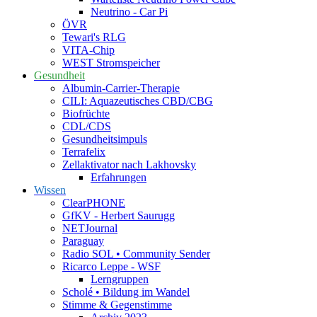
Neutrino - Car Pi
ÖVR
Tewari's RLG
VITA-Chip
WEST Stromspeicher
Gesundheit
Albumin-Carrier-Therapie
CILI: Aquazeutisches CBD/CBG
Biofrüchte
CDL/CDS
Gesundheitsimpuls
Terrafelix
Zellaktivator nach Lakhovsky
Erfahrungen
Wissen
ClearPHONE
GfKV - Herbert Saurugg
NETJournal
Paraguay
Radio SOL • Community Sender
Ricarco Leppe - WSF
Lerngruppen
Scholé • Bildung im Wandel
Stimme & Gegenstimme