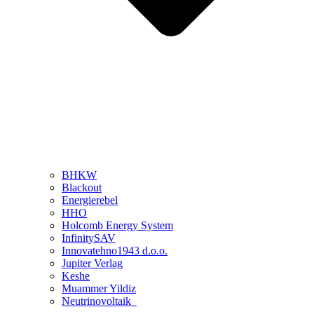
BHKW
Blackout
Energierebel
HHO
Holcomb Energy System
InfinitySAV
Innovatehno1943 d.o.o.
Jupiter Verlag
Keshe
Muammer Yildiz
Neutrinovoltaik