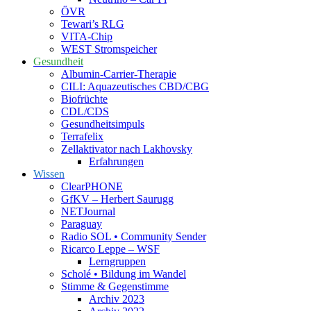
ÖVR
Tewari’s RLG
VITA-Chip
WEST Stromspeicher
Gesundheit
Albumin-Carrier-Therapie
CILI: Aquazeutisches CBD/CBG
Biofrüchte
CDL/CDS
Gesundheitsimpuls
Terrafelix
Zellaktivator nach Lakhovsky
Erfahrungen
Wissen
ClearPHONE
GfKV – Herbert Saurugg
NETJournal
Paraguay
Radio SOL • Community Sender
Ricarco Leppe – WSF
Lerngruppen
Scholé • Bildung im Wandel
Stimme & Gegenstimme
Archiv 2023