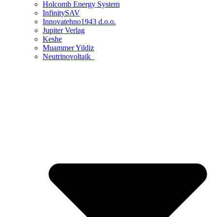
Holcomb Energy System
InfinitySAV
Innovatehno1943 d.o.o.
Jupiter Verlag
Keshe
Muammer Yildiz
Neutrinovoltaik