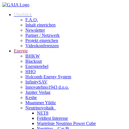
Zum
Inhalt
Überblick
springen
F.A.Q.
Inhalt einreichen
Newsletter
Partner / Netzwerk
Projekt einreichen
Videokonferenzen
Energie
BHKW
Blackout
Energierebel
HHO
Holcomb Energy System
InfinitySAV
Innovatehno1943 d.o.o.
Jupiter Verlag
Keshe
Muammer Yildiz
Neutrinovoltaik
NET8
Feldtest Interesse
Warteliste Neutrino Power Cube
Neutrino – Car Pi