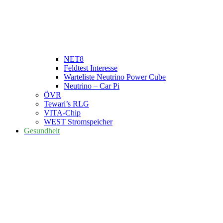
NET8
Feldtest Interesse
Warteliste Neutrino Power Cube
Neutrino – Car Pi
ÖVR
Tewari’s RLG
VITA-Chip
WEST Stromspeicher
Gesundheit