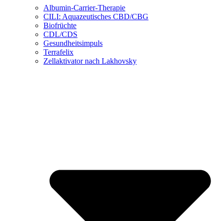
Albumin-Carrier-Therapie
CILI: Aquazeutisches CBD/CBG
Biofrüchte
CDL/CDS
Gesundheitsimpuls
Terrafelix
Zellaktivator nach Lakhovsky