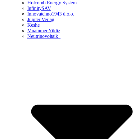
Holcomb Energy System
InfinitySAV
Innovatehno1943 d.o.o.
Jupiter Verlag
Keshe
Muammer Yildiz
Neutrinovoltaik