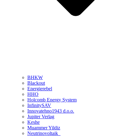
BHKW
Blackout
Energierebel
HHO
Holcomb Energy System
InfinitySAV
Innovatehno1943 d.o.o.
Jupiter Verlag
Keshe
Muammer Yildiz
Neutrinovoltaik