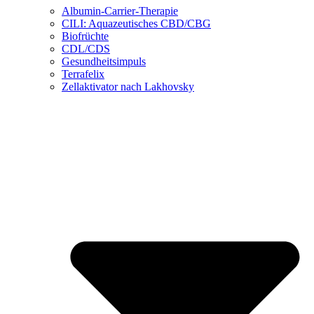
Albumin-Carrier-Therapie
CILI: Aquazeutisches CBD/CBG
Biofrüchte
CDL/CDS
Gesundheitsimpuls
Terrafelix
Zellaktivator nach Lakhovsky