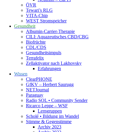
ÖVR
Tewari’s RLG
VITA-Chip
WEST Stromspeicher
Gesundheit
Albumin-Carrier-Therapie
CILI: Aquazeutisches CBD/CBG
Biofrüchte
CDL/CDS
Gesundheitsimpuls
Terrafelix
Zellaktivator nach Lakhovsky
Erfahrungen
Wissen
ClearPHONE
GfKV – Herbert Saurugg
NETJournal
Paraguay
Radio SOL • Community Sender
Ricarco Leppe – WSF
Lerngruppen
Scholé • Bildung im Wandel
Stimme & Gegenstimme
Archiv 2023