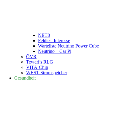
NET8
Feldtest Interesse
Warteliste Neutrino Power Cube
Neutrino – Car Pi
ÖVR
Tewari’s RLG
VITA-Chip
WEST Stromspeicher
Gesundheit