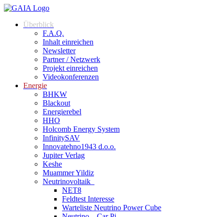
Zum
Inhalt
Überblick
springen
F.A.Q.
Inhalt einreichen
Newsletter
Partner / Netzwerk
Projekt einreichen
Videokonferenzen
Energie
BHKW
Blackout
Energierebel
HHO
Holcomb Energy System
InfinitySAV
Innovatehno1943 d.o.o.
Jupiter Verlag
Keshe
Muammer Yildiz
Neutrinovoltaik
NET8
Feldtest Interesse
Warteliste Neutrino Power Cube
Neutrino – Car Pi