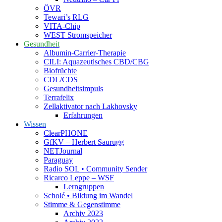
ÖVR
Tewari’s RLG
VITA-Chip
WEST Stromspeicher
Gesundheit
Albumin-Carrier-Therapie
CILI: Aquazeutisches CBD/CBG
Biofrüchte
CDL/CDS
Gesundheitsimpuls
Terrafelix
Zellaktivator nach Lakhovsky
Erfahrungen
Wissen
ClearPHONE
GfKV – Herbert Saurugg
NETJournal
Paraguay
Radio SOL • Community Sender
Ricarco Leppe – WSF
Lerngruppen
Scholé • Bildung im Wandel
Stimme & Gegenstimme
Archiv 2023