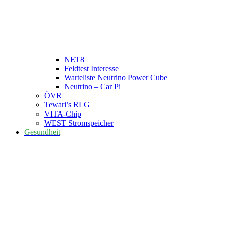
NET8
Feldtest Interesse
Warteliste Neutrino Power Cube
Neutrino – Car Pi
ÖVR
Tewari’s RLG
VITA-Chip
WEST Stromspeicher
Gesundheit