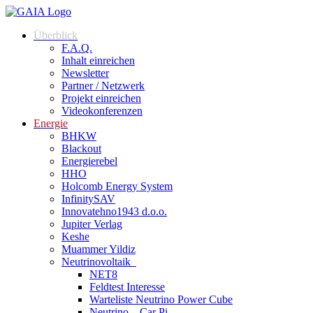
Überblick
F.A.Q.
Inhalt einreichen
Newsletter
Partner / Netzwerk
Projekt einreichen
Videokonferenzen
Energie
BHKW
Blackout
Energierebel
HHO
Holcomb Energy System
InfinitySAV
Innovatehno1943 d.o.o.
Jupiter Verlag
Keshe
Muammer Yildiz
Neutrinovoltaik
NET8
Feldtest Interesse
Warteliste Neutrino Power Cube
Neutrino – Car Pi