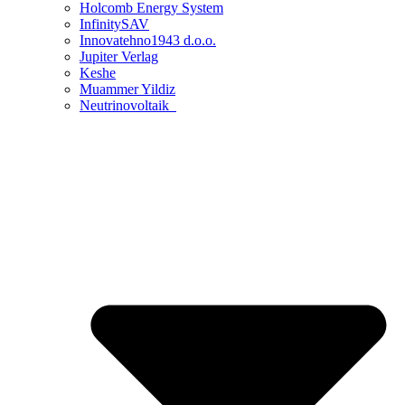
Holcomb Energy System
InfinitySAV
Innovatehno1943 d.o.o.
Jupiter Verlag
Keshe
Muammer Yildiz
Neutrinovoltaik