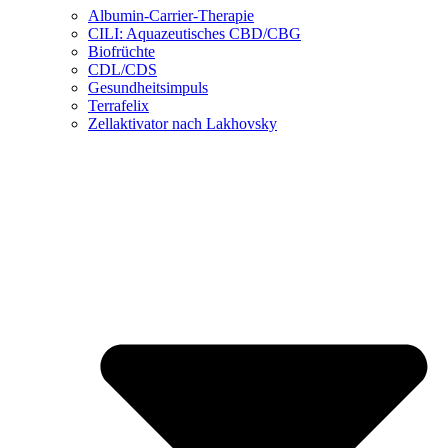
Albumin-Carrier-Therapie
CILI: Aquazeutisches CBD/CBG
Biofrüchte
CDL/CDS
Gesundheitsimpuls
Terrafelix
Zellaktivator nach Lakhovsky