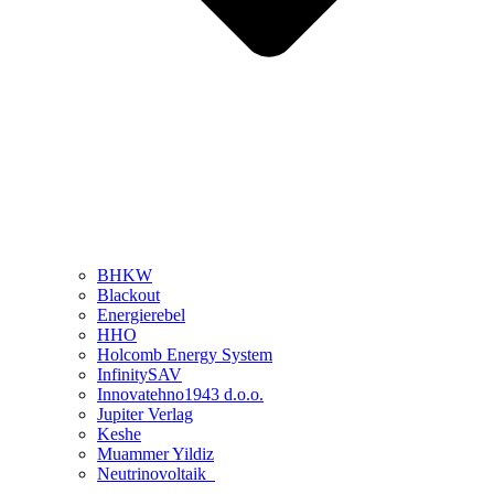
BHKW
Blackout
Energierebel
HHO
Holcomb Energy System
InfinitySAV
Innovatehno1943 d.o.o.
Jupiter Verlag
Keshe
Muammer Yildiz
Neutrinovoltaik