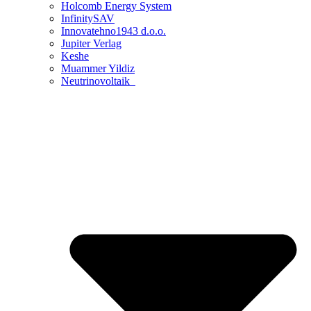
Holcomb Energy System
InfinitySAV
Innovatehno1943 d.o.o.
Jupiter Verlag
Keshe
Muammer Yildiz
Neutrinovoltaik