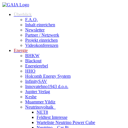
Überblick
F.A.Q.
Inhalt einreichen
Newsletter
Partner / Netzwerk
Projekt einreichen
Videokonferenzen
Energie
BHKW
Blackout
Energierebel
HHO
Holcomb Energy System
InfinitySAV
Innovatehno1943 d.o.o.
Jupiter Verlag
Keshe
Muammer Yildiz
Neutrinovoltaik
NET8
Feldtest Interesse
Warteliste Neutrino Power Cube
Neutrino – Car Pi