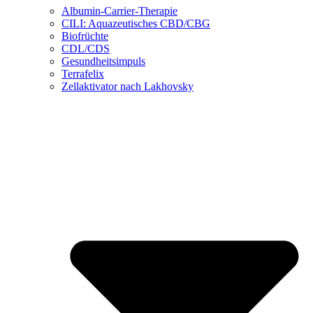
Albumin-Carrier-Therapie
CILI: Aquazeutisches CBD/CBG
Biofrüchte
CDL/CDS
Gesundheitsimpuls
Terrafelix
Zellaktivator nach Lakhovsky