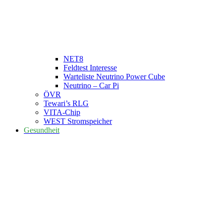
NET8
Feldtest Interesse
Warteliste Neutrino Power Cube
Neutrino – Car Pi
ÖVR
Tewari’s RLG
VITA-Chip
WEST Stromspeicher
Gesundheit