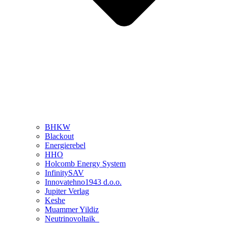
BHKW
Blackout
Energierebel
HHO
Holcomb Energy System
InfinitySAV
Innovatehno1943 d.o.o.
Jupiter Verlag
Keshe
Muammer Yildiz
Neutrinovoltaik