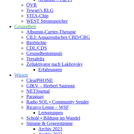
ÖVR
Tewari’s RLG
VITA-Chip
WEST Stromspeicher
Gesundheit
Albumin-Carrier-Therapie
CILI: Aquazeutisches CBD/CBG
Biofrüchte
CDL/CDS
Gesundheitsimpuls
Terrafelix
Zellaktivator nach Lakhovsky
Erfahrungen
Wissen
ClearPHONE
GfKV – Herbert Saurugg
NETJournal
Paraguay
Radio SOL • Community Sender
Ricarco Leppe – WSF
Lerngruppen
Scholé • Bildung im Wandel
Stimme & Gegenstimme
Archiv 2023