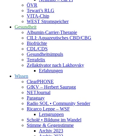
ÖVR
Tewari’s RLG
VITA-Chip
WEST Stromspeicher
Gesundheit
Albumin-Carrier-Therapie
CILI: Aquazeutisches CBD/CBG
Biofrüchte
CDL/CDS
Gesundheitsimpuls
Terrafelix
Zellaktivator nach Lakhovsky
Erfahrungen
Wissen
ClearPHONE
GfKV – Herbert Saurugg
NETJournal
Paraguay
Radio SOL • Community Sender
Ricarco Leppe – WSF
Lerngruppen
Scholé • Bildung im Wandel
Stimme & Gegenstimme
Archiv 2023