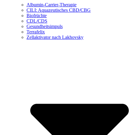
Albumin-Carrier-Therapie
CILI: Aquazeutisches CBD/CBG
Biofrüchte
CDL/CDS
Gesundheitsimpuls
Terrafelix
Zellaktivator nach Lakhovsky