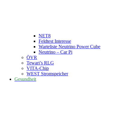
NET8
Feldtest Interesse
Warteliste Neutrino Power Cube
Neutrino – Car Pi
ÖVR
Tewari’s RLG
VITA-Chip
WEST Stromspeicher
Gesundheit