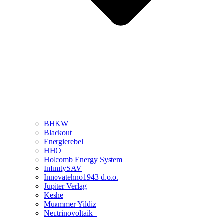
BHKW
Blackout
Energierebel
HHO
Holcomb Energy System
InfinitySAV
Innovatehno1943 d.o.o.
Jupiter Verlag
Keshe
Muammer Yildiz
Neutrinovoltaik