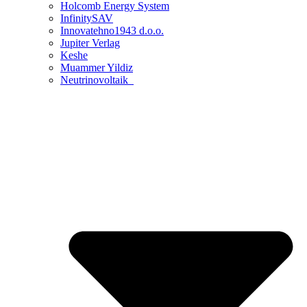
Holcomb Energy System
InfinitySAV
Innovatehno1943 d.o.o.
Jupiter Verlag
Keshe
Muammer Yildiz
Neutrinovoltaik