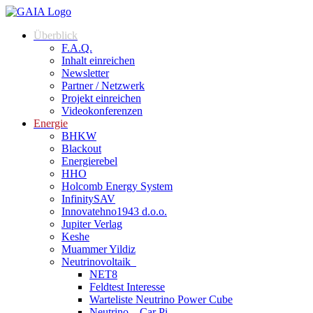
Zum
Inhalt
Überblick
springen
F.A.Q.
Inhalt einreichen
Newsletter
Partner / Netzwerk
Projekt einreichen
Videokonferenzen
Energie
BHKW
Blackout
Energierebel
HHO
Holcomb Energy System
InfinitySAV
Innovatehno1943 d.o.o.
Jupiter Verlag
Keshe
Muammer Yildiz
Neutrinovoltaik
NET8
Feldtest Interesse
Warteliste Neutrino Power Cube
Neutrino – Car Pi